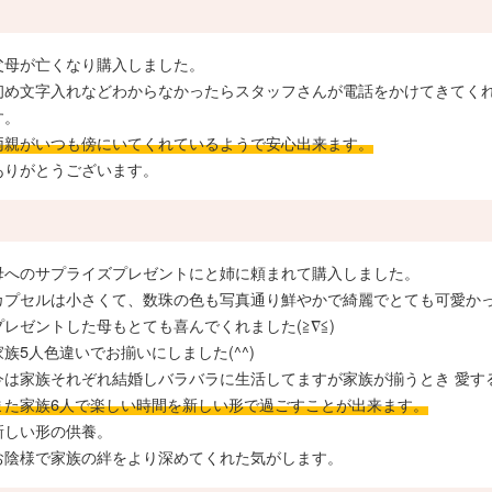
父母が亡くなり購入しました。
初め文字入れなどわからなかったらスタッフさんが電話をかけてきてく
す。
両親がいつも傍にいてくれているようで安心出来ます。
ありがとうございます。
母へのサプライズプレゼントにと姉に頼まれて購入しました。
カプセルは小さくて、数珠の色も写真通り鮮やかで綺麗でとても可愛か
プレゼントした母もとても喜んでくれました(≧∇≦)
家族5人色違いでお揃いにしました(^^)
今は家族それぞれ結婚しバラバラに生活してますが家族が揃うとき 愛す
また家族6人で楽しい時間を新しい形で過ごすことが出来ます。
新しい形の供養。
お陰様で家族の絆をより深めてくれた気がします。