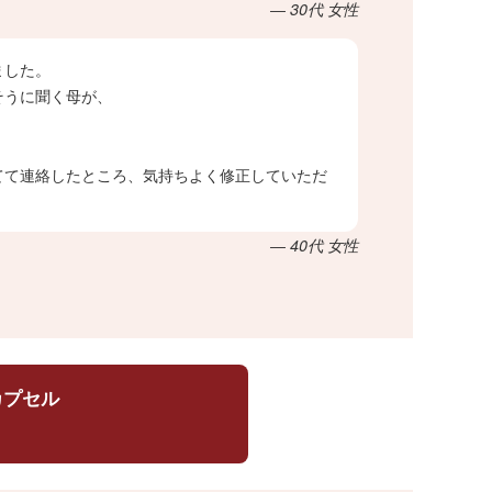
― 30代 女性
ました。
そうに聞く母が、
てて連絡したところ、気持ちよく修正していただ
― 40代 女性
カプセル