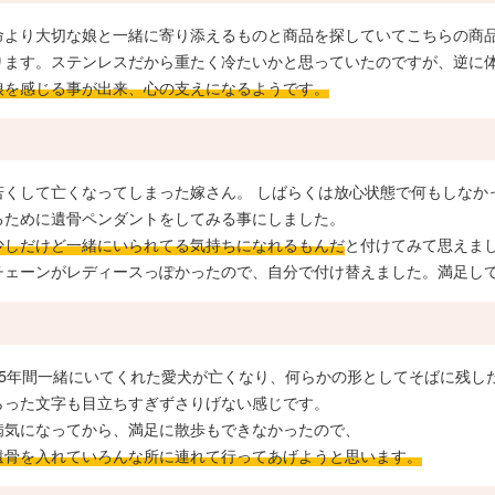
命より大切な娘と一緒に寄り添えるものと商品を探していてこちらの商
ります。ステンレスだから重たく冷たいかと思っていたのですが、逆に
娘を感じる事が出来、心の支えになるようです。
若くして亡くなってしまった嫁さん。 しばらくは放心状態で何もしなか
るために遺骨ペンダントをしてみる事にしました。
少しだけど一緒にいられてる気持ちになれるもんだ
と付けてみて思えま
チェーンがレディースっぽかったので、自分で付け替えました。満足し
15年間一緒にいてくれた愛犬が亡くなり、何らかの形としてそばに残し
らった文字も目立ちすぎずさりげない感じです。
病気になってから、満足に散歩もできなかったので、
遺骨を入れていろんな所に連れて行ってあげようと思います。