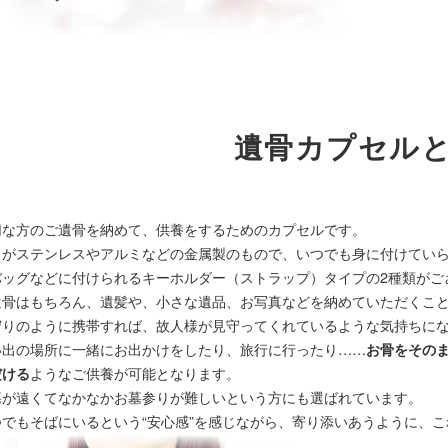
遺骨カプセル
切な方のご遺骨を納めて、供養をするためのカプセルです。
くがステンレスやアルミなどの金属製のもので、いつでも身に付けてい
バッグなどに付けられるキーホルダー（ストラップ）タイプの2種類がご
遺骨はもちろん、遺髪や、小さな遺品、お写真などを納めていただくこ
守りのように携帯すれば、故人様が見守ってくれているような気持ちに
い出の場所に一緒にお出かけをしたり、旅行に行ったり……
お骨をその
ようなご供養が可能となります。
だける
墓が遠くてなかなかお墓参りが難しいという方にも選ばれています。
つでもそばにいるという“安心感”を感じながら、寄り添いあうように、