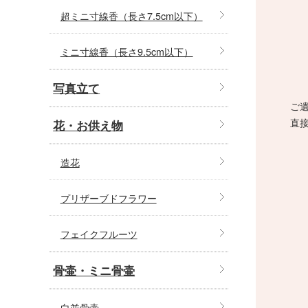
超ミニ寸線香（長さ7.5cm以下）
ミニ寸線香（長さ9.5cm以下）
写真立て
ご
直
花・お供え物
造花
プリザーブドフラワー
フェイクフルーツ
骨壷・ミニ骨壷
白並骨壷