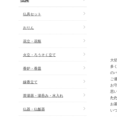
仏具セット
おりん
花立・花瓶
火立・ろうそく立て
大
多
香炉・香皿
の
ご
線香立て
お
思
茶湯器・湯呑み・水入れ
た
お
仏器・仏飯器
い