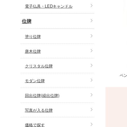
電子仏具・LEDキャンドル
位牌
塗り位牌
唐木位牌
クリスタル位牌
ペ
モダン位牌
回出位牌(繰出位牌)
写真が入る位牌
価格で探す