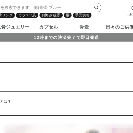
ご利
骨リング
ガラス仏具
お悔み 線香
榊
手元供養
遺骨ジュエリー
カプセル
骨壷
日々のご供
12時までの決済完了で即日発送
とは？