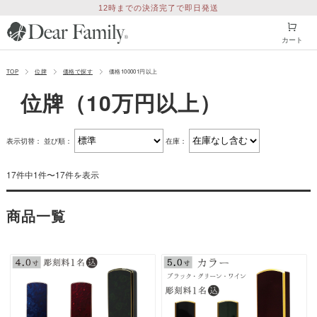
12時までの決済完了で即日発送
カート
TOP
位牌
価格で探す
価格100001円以上
位牌（10万円以上）
表示切替：
並び順：
在庫：
17件中1件〜17件を表示
商品一覧