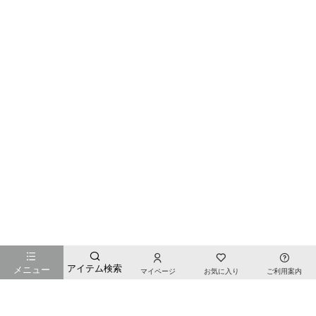
お店のTOPページへ戻る
アイテム検索
メニュー
マイページ
お気に入り
ご利用案内