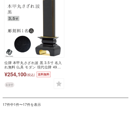
位牌 本甲丸さざれ波 黒 3.5寸 名入
れ無料 仏具 モダン 現代位牌 49日
法要 名入れ 彫刻 名前 戒名 梵字 終
¥254,100
(税込)
送料無料
活 供養 水子 水子供養 本位牌 黒 ブ
ラック 漆 高級 金
3.5寸
17件中1件〜17件を表示