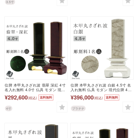
金 金紛 赤 ボルドー ワインレッド
し銀 赤 ボルドー ワインレッド 緑
3.5寸
グリーン 黒
グリーン
位牌 本甲丸さざれ波 翡翠 深紅 4寸
位牌 本甲丸さざれ波 白銀 4.5寸 名
名入れ無料 4.0寸 仏具 モダン 現代
入れ無料 仏具 モダン 現代位牌 49
位牌 49日 四十九日 法要 名入れ 彫
日 四十九日 法要 名入れ 彫刻 名前
¥292,600
¥396,000
(税込)
(税込)
送料無料
送料無料
刻 名前 戒名 梵字 終活 供養 水子 水
戒名 梵字 終活 供養 水子 水子供養
子供養 本位牌 波模様 波 金 金紛 箔
本位牌 波模様 白 銀 ホワイト シル
いぶし銀 赤 ボルドー ワインレッド
バー 漆 高級 箔 プラチナ いぶし 燻
4寸
プラチナ
緑 グリーン
し 波