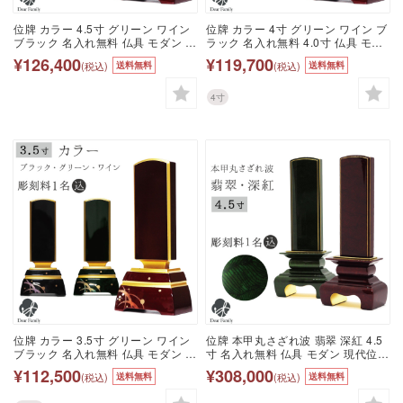
位牌 カラー 4.5寸 グリーン ワイン
位牌 カラー 4寸 グリーン ワイン ブ
ブラック 名入れ無料 仏具 モダン 現
ラック 名入れ無料 4.0寸 仏具 モダ
代位牌 49日 四十九日 法要 名入れ
ン 現代位牌 49日 四十九日 法要 名
¥126,400
¥119,700
(税込)
(税込)
送料無料
送料無料
彫刻 名前 戒名 梵字 終活 供養 水子
入れ 彫刻 名前 戒名 梵字 終活 供養
水子供養 本位牌 蒔絵 漆器 漆工芸
水子 水子供養 本位牌 蒔絵 漆器 漆
金 金紛 赤 ボルドー ワインレッド
工芸 金 金紛 赤 ボルドー ワインレ
4寸
グリーン 黒
ッド グリーン 黒
位牌 カラー 3.5寸 グリーン ワイン
位牌 本甲丸さざれ波 翡翠 深紅 4.5
ブラック 名入れ無料 仏具 モダン 現
寸 名入れ無料 仏具 モダン 現代位牌
代位牌 49日 四十九日 法要 名入れ
49日 四十九日 法要 名入れ 彫刻 名
¥112,500
¥308,000
(税込)
(税込)
送料無料
送料無料
彫刻 名前 戒名 梵字 終活 供養 水子
前 戒名 梵字 終活 供養 水子 水子供
水子供養 本位牌 蒔絵 漆器 漆工芸
養 本位牌 波模様 波 金 金紛 箔 いぶ