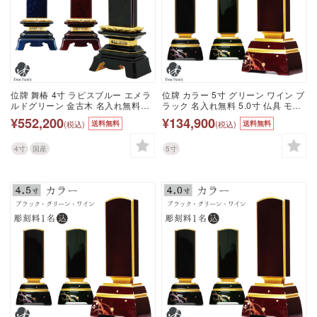
位牌 舞椿 4寸 ラピスブルー エメラ
位牌 カラー 5寸 グリーン ワイン ブ
ルドグリーン 金古木 名入れ無料
ラック 名入れ無料 5.0寸 仏具 モダ
4.0寸 仏具 モダン 現代位牌 49日 四
ン 現代位牌 49日 四十九日 法要 名
¥552,200
¥134,900
(税込)
(税込)
送料無料
送料無料
十九日 法要 国産 日本製 漆 漆塗 呂
入れ 彫刻 名前 戒名 梵字 終活 供養
色 名入れ 彫刻 名前 戒名 梵字 終活
水子 水子供養 本位牌 蒔絵 漆器 漆
供養 水子 水子供養 本位牌 花 椿
工芸 金 金紛 赤 ボルドー ワインレ
4寸
国産
5寸
ッド グリーン 黒