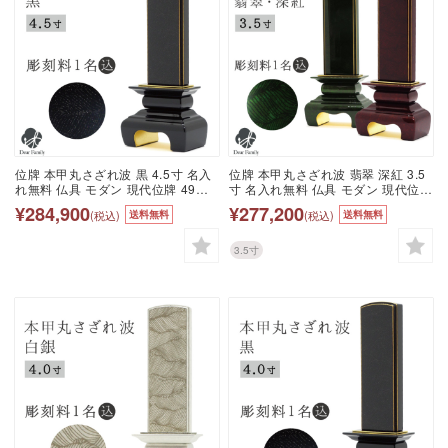
位牌 本甲丸さざれ波 黒 4.5寸 名入
位牌 本甲丸さざれ波 翡翠 深紅 3.5
れ無料 仏具 モダン 現代位牌 49日
寸 名入れ無料 仏具 モダン 現代位牌
法要 名入れ 彫刻 名前 戒名 梵字 終
49日 四十九日 法要 名入れ 彫刻 名
¥284,900
¥277,200
(税込)
(税込)
送料無料
送料無料
活 供養 水子 水子供養 本位牌 黒 ブ
前 戒名 梵字 終活 供養 水子 水子供
ラック 漆 高級 金
養 本位牌 波模様 波 金 金紛 箔 いぶ
し銀 赤 ボルドー ワインレッド 緑
3.5寸
グリーン