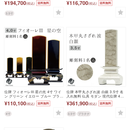
¥194,700
¥116,700
(税込)
(税込)
送料無料
送料無料
水子供養 本位牌 赤 青 紫 銀 シルバ
牌 49日 四十九日 法要 名入れ 彫刻
ー 箔 白
名前 戒名 梵字 終活 供養 水子 水子
供養 本位牌 蒔絵 漆器 漆工芸 金 金
3.5寸
紛 赤 緑 黄 青 黒
位牌 フィオーレIII 星の光 4寸 ワイ
位牌 本甲丸さざれ波 白銀 3.5寸 名
ン グリーン イエロー ブルー ブラッ
入れ無料 仏具 モダン 現代位牌 49
ク 名入れ無料 4.0寸 仏具 モダン 現
日 四十九日 法要 名入れ 彫刻 名前
¥110,100
¥361,900
(税込)
(税込)
送料無料
送料無料
代位牌 49日 四十九日 法要 名入れ
戒名 梵字 終活 供養 水子 水子供養
彫刻 名前 戒名 梵字 終活 供養 水子
本位牌 波模様 白 銀 ホワイト シル
水子供養 本位牌 蒔絵 漆器 漆工芸
バー 漆 高級 箔 プラチナ いぶし 燻
4寸
3.5寸
プラチナ
金 金紛 赤 緑 黄 青 黒
し 波