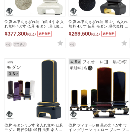
位牌 本甲丸さざれ波 白銀 4寸 名入
位牌 本甲丸さざれ波 黒 4寸 名入れ
れ無料 4.0寸 仏具 モダン 現代位牌
無料 4.0寸 仏具 モダン 現代位牌 49
49日 四十九日 法要 名入れ 彫刻 名
日 法要 名入れ 彫刻 名前 戒名 梵字
¥377,300
¥269,500
(税込)
(税込)
送料無料
送料無料
前 戒名 梵字 終活 供養 水子 水子供
終活 供養 水子 水子供養 本位牌 黒
養 本位牌 波模様 白 銀 ホワイト シ
ブラック 漆 高級 金
ルバー 漆 高級 箔 プラチナ いぶし
4寸
プラチナ
4寸
燻し 波
位牌 モダン 3.5寸 名入れ無料 仏具
位牌 フィオーレIII 星の光 4.5寸 ワ
モダン 現代位牌 49日 法要 名入れ
イン グリーン イエロー ブルー ブラ
彫刻 名前 戒名 梵字 終活 供養 水子
ック 名入れ無料 仏具 モダン 現代位