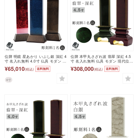
位牌 明鏡 星あかり いぶし銀 深紅 4
位牌 本甲丸さざれ波 翡翠 深紅 4.5
寸 名入れ無料 4.0寸 仏具 モダン 現
寸 名入れ無料 仏具 モダン 現代位牌
代位牌 49日 四十九日 法要 名入れ
49日 四十九日 法要 名入れ 彫刻 名
¥65,010
¥308,000
(税込)
(税込)
送料無料
送料無料
彫刻 名前 戒名 梵字 終活 供養 水子
前 戒名 梵字 終活 供養 水子 水子供
水子供養 本位牌 アクリル 金 金紛
養 本位牌 波模様 波 金 金紛 箔 いぶ
箔 いぶし銀 赤 ボルドー ワインレッ
し銀 赤 ボルドー ワインレッド 緑
4寸
ド 青
グリーン