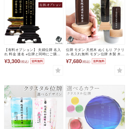
【有料オプション】 夫婦位牌 名入
位牌 モダン 天然木 ぬくもり アクリ
れ 料金 連名 ※位牌と同時にご購入
ル 名入れ無料 モダン位牌 木製 木材
ください 名入れ 彫刻 名前 戒名 梵
ブナ 仏具 現代風 シンプル おしゃれ
¥3,300
¥7,680
(税込)
(税込)
送料無料
送料無料
字 四十九日 夫婦 夫 妻 2名分 彫刻
リビング マンション 四十九日 家具
刻印 追加オプション
調位牌 現代調位牌 名入れ 彫刻 名前
戒名 梵字