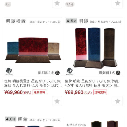
工芸 金 金紛 赤 ボルドー ワインレ
金 金紛 赤 ボルドー ワインレッド
4寸
3.5寸
ッド グリーン 黒
グリーン 黒
位牌 明鏡横置き 星あかり いぶし銀
位牌 明鏡 星あかり いぶし銀 深紅
深紅 名入れ無料 仏具 モダン 現代位
4.5寸 名入れ無料 仏具 モダン 現代
牌 49日 四十九日 法要 名入れ 彫刻
位牌 49日 四十九日 法要 名入れ 彫
¥69,960
¥69,960
(税込)
(税込)
送料無料
送料無料
名前 戒名 梵字 終活 供養 水子 水子
刻 名前 戒名 梵字 終活 供養 水子 水
供養 本位牌 アクリル 箔 いぶし銀
子供養 本位牌 アクリル 金 金紛 箔
赤 ボルドー ワインレッド 青 夫婦位
いぶし銀 赤 ボルドー ワインレッド
牌 連名
青