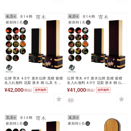
ツメクサ 四つ葉
タス はす 花
位牌 寄木 4.5寸 唐木位牌 黒檀 紫檀
位牌 寄木 4寸 唐木位牌 黒檀 紫檀
名入れ無料 花梨 唐木 桐 仏具 モダ
名入れ無料 4.0寸 花梨 唐木 桐 仏具
ン 現代位牌 49日 四十九日 法要 名
モダン 現代位牌 49日 四十九日 法
¥42,000
¥41,000
(税込)
(税込)
送料無料
送料無料
入れ 彫刻 名前 戒名 梵字 終活 供養
要 名入れ 彫刻 名前 戒名 梵字 終活
本位牌 花 花柄 お花 桜 薔薇 バラ 椿
供養 本位牌 花 花柄 お花 桜 薔薇 バ
フラワー 装飾 金 ゴールド 桜特集
ラ 椿 フラワー 装飾 金 ゴールド 桜
4寸
特集