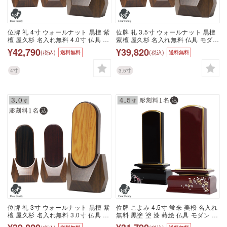
位牌 礼 4寸 ウォールナット 黒檀 紫
位牌 礼 3.5寸 ウォールナット 黒檀
檀 屋久杉 名入れ無料 4.0寸 仏具 モ
紫檀 屋久杉 名入れ無料 仏具 モダン
ダン 現代位牌 49日 四十九日 法要
現代位牌 49日 四十九日 法要 名入
¥42,790
¥39,820
(税込)
(税込)
送料無料
送料無料
名入れ 彫刻 名前 戒名 梵字 終活 供
れ 彫刻 名前 戒名 梵字 終活 供養 水
養 水子 水子供養 本位牌 屋久杉 黒
子 水子供養 本位牌 屋久杉 黒檀 紫
檀 紫檀 クルミ くるみ 木 ウッド
檀 クルミ くるみ 木 ウッド
4寸
3.5寸
位牌 礼 3寸 ウォールナット 黒檀 紫
位牌 こよみ 4.5寸 蛍来 美桜 名入れ
檀 屋久杉 名入れ無料 3.0寸 仏具 モ
無料 黒塗 塗 漆 蒔絵 仏具 モダン 現
ダン 現代位牌 49日 四十九日 法要
代位牌 49日 四十九日 法要 名入れ