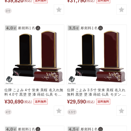
¥39,820
¥31,790
(税込)
(税込)
送料無料
送料無料
名入れ 彫刻 名前 戒名 梵字 終活 供
彫刻 名前 戒名 梵字 供養 水子 水子
養 水子 水子供養 本位牌 屋久杉 黒
供養 本位牌 花 花柄 蛍 ほたる シン
檀 紫檀 クルミ くるみ 木 ウッド
プル 上品
3寸
位牌 こよみ 4寸 蛍来 美桜 名入れ無
位牌 こよみ 3.5寸 蛍来 美桜 名入れ
料 4.0寸 黒塗 塗 漆 蒔絵 仏具 モダ
無料 黒塗 塗 漆 蒔絵 仏具 モダン 現
ン 現代位牌 49日 四十九日 法要 名
代位牌 49日 四十九日 法要 名入れ
¥30,690
¥29,590
(税込)
(税込)
送料無料
送料無料
入れ 彫刻 名前 戒名 梵字 供養 水子
彫刻 名前 戒名 梵字 供養 水子 水子
水子供養 本位牌 花 花柄 蛍 ほたる
供養 本位牌 花 花柄 蛍 ほたる シン
シンプル 上品 桜特集
プル 上品
4寸
3.5寸