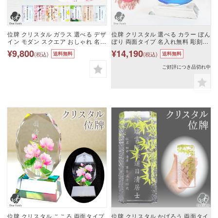
位牌 クリスタル ガラス 選べる デザ
位牌 クリスタル 選べる カラー ぼん
イン モダン スクエア おしゃれ 名入
ぼり 両面タイプ 名入れ無料 彫刻無
れ無料 彫刻無料 クリスタル位牌 手
料 クリスタル位牌 モダン おしゃれ
¥9,800
¥14,190
(税込)
(税込)
送料無料
送料無料
元供養 水子供養 現代位牌 モダン位
手元供養 現代位牌 モダン位牌 水子
牌 梵字 戒名 四十九日 リビング 没
供養 梵字 戒名 四十九日 没日 没年
ご好評につき品切れ中
日 没年 俗名 終活 オーダーメイド
俗名 人間 終活 オーダーメイド
透明 早い 人間
lu0014
位牌 クリスタル こころ 両面タイプ
位牌 クリスタル かげろう 両面タイ