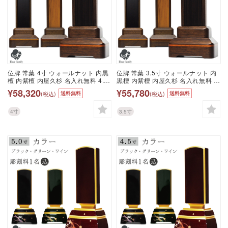
位牌 常葉 4寸 ウォールナット 内黒
位牌 常葉 3.5寸 ウォールナット 内
檀 内紫檀 内屋久杉 名入れ無料 4.0
黒檀 内紫檀 内屋久杉 名入れ無料 仏
寸 仏具 モダン 現代位牌 49日 四十
具 モダン 現代位牌 49日 四十九日
¥58,320
¥55,780
(税込)
(税込)
送料無料
送料無料
九日 法要 名入れ 彫刻 名前 戒名 梵
法要 名入れ 彫刻 名前 戒名 梵字 終
字 終活 供養 水子 水子供養 本位牌
活 供養 水子 水子供養 本位牌 屋久
屋久杉 黒檀 紫檀 クルミ くるみ 木
杉 黒檀 紫檀 クルミ くるみ 木 ウッ
4寸
3.5寸
ウッド
ド