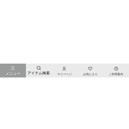
お店のTOPページへ戻る
アイテム検索
メニュー
マイページ
お気に入り
ご利用案内