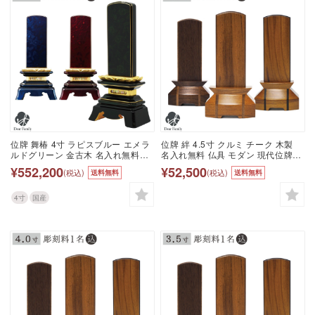
位牌 舞椿 4寸 ラピスブルー エメラ
位牌 絆 4.5寸 クルミ チーク 木製
ルドグリーン 金古木 名入れ無料
名入れ無料 仏具 モダン 現代位牌
4.0寸 仏具 モダン 現代位牌 49日 四
49日 四十九日 法要 名入れ 彫刻 名
¥552,200
¥52,500
(税込)
(税込)
送料無料
送料無料
十九日 法要 国産 日本製 漆 漆塗 呂
前 戒名 梵字 終活 供養 水子 水子供
色 名入れ 彫刻 名前 戒名 梵字 終活
養 本位牌 くるみ 木 ウッド 木材 高
供養 水子 水子供養 本位牌 花 椿
級 ウォルナット 木目 ブラウン 黒
4寸
国産
茶