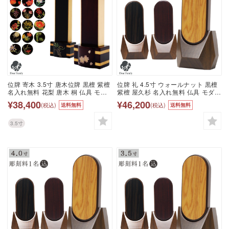
位牌 寄木 3.5寸 唐木位牌 黒檀 紫檀
位牌 礼 4.5寸 ウォールナット 黒檀
名入れ無料 花梨 唐木 桐 仏具 モダ
紫檀 屋久杉 名入れ無料 仏具 モダン
ン 現代位牌 49日 四十九日 法要 名
現代位牌 49日 四十九日 法要 名入
¥38,400
¥46,200
(税込)
(税込)
送料無料
送料無料
入れ 彫刻 名前 戒名 梵字 終活 供養
れ 彫刻 名前 戒名 梵字 終活 供養 水
本位牌 花 花柄 お花 桜 薔薇 バラ 椿
子 水子供養 本位牌 屋久杉 黒檀 紫
フラワー 装飾 金 ゴールド 桜特集
檀 クルミ くるみ 木 ウッド
3.5寸