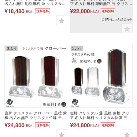
名入れ無料 彫刻無料 蓮 クリスタル
プ 名入れ無料 彫刻無料 竹 クリスタ
位牌 モダン おしゃれ 手元供養 現代
ル位牌 モダン おしゃれ 手元供養 現
¥18,480
¥22,000
(税込)
(税込)
送料無料
送料無料
位牌 モダン位牌 水子供養 梵字 戒名
代位牌 モダン位牌 水子供養 梵字 戒
四十九日 慰霊 没日 没年 俗名 人間
名 四十九日 慰霊 没日 没年 俗名 人
ご好評につき品切れ中
終活 オーダーメイド 透明 蓮華
間 終活 オーダーメイド 透明
位牌 クリスタル クローバー 黒檀 紫
位牌 クリスタル 蓮 黒檀 紫檀 クリ
檀 名入れ無料 クリスタル位牌 モダ
ア 名入れ無料 クリスタル位牌 モダ
ン おしゃれ メモリアル 手元供養 供
ン おしゃれ メモリアル 手元供養 供
¥24,800
¥24,800
(税込)
(税込)
送料無料
送料無料
養 現代位牌 水子 水子供養 赤ちゃん
養 現代位牌 水子 水子供養 赤ちゃん
彫刻 梵字 戒名 四十九日 49日 夫婦
彫刻 梵字 戒名 四十九日 49日 夫婦
慰霊 没日 没年 俗名 人間 終活 シロ
慰霊 没日 没年 俗名 人間 終活 ロー