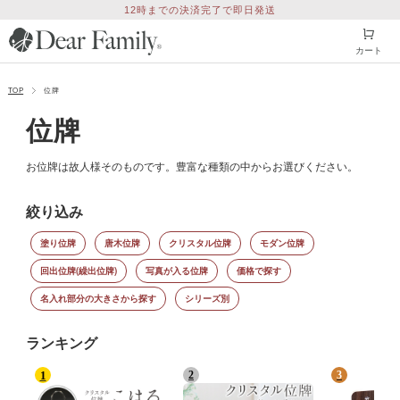
12時までの決済完了で即日発送
カート
TOP
位牌
位牌
お位牌は故人様そのものです。豊富な種類の中からお選びください。
絞り込み
塗り位牌
唐木位牌
クリスタル位牌
モダン位牌
回出位牌(繰出位牌)
写真が入る位牌
価格で探す
名入れ部分の大きさから探す
シリーズ別
ランキング