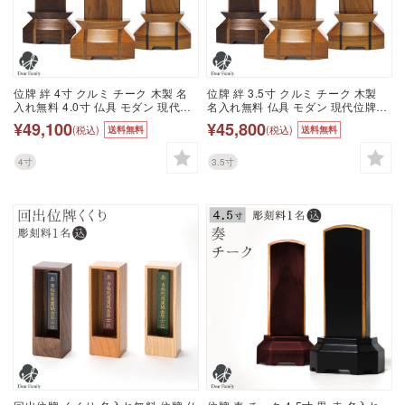
位牌 絆 4寸 クルミ チーク 木製 名
位牌 絆 3.5寸 クルミ チーク 木製
入れ無料 4.0寸 仏具 モダン 現代位
名入れ無料 仏具 モダン 現代位牌
牌 49日 四十九日 法要 名入れ 彫刻
49日 四十九日 法要 名入れ 彫刻 名
¥49,100
¥45,800
(税込)
(税込)
送料無料
送料無料
名前 戒名 梵字 終活 供養 水子 水子
前 戒名 梵字 終活 供養 水子 水子供
供養 本位牌 くるみ 木 ウッド 木材
養 本位牌 くるみ 木 ウッド 木材 高
高級 ウォルナット 木目 ブラウン 黒
級 ウォルナット 木目 ブラウン 黒
4寸
3.5寸
茶
茶