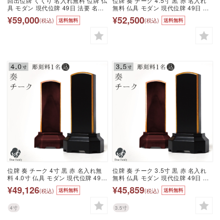
回出位牌 くくり 名入れ無料 位牌 仏
位牌 奏 チーク 4.5寸 黒 赤 名入れ
具 モダン 現代位牌 49日 法要 名入
無料 仏具 モダン 現代位牌 49日 四
れ 彫刻 名前 戒名 梵字 終活 供養 水
十九日 法要 名入れ 彫刻 名前 戒名
¥59,000
¥52,500
(税込)
(税込)
送料無料
送料無料
子 水子供養 本位牌 高級 金 夫婦位
梵字 終活 供養 水子 水子供養 本位
牌 夫婦 コンパクト 小さい ミニ 箱
牌 木 木製 ブラック レッド ボルド
型 ボックス 箱 繰り出し 交換 連名
ー ワイン 上品
二人
位牌 奏 チーク 4寸 黒 赤 名入れ無
位牌 奏 チーク 3.5寸 黒 赤 名入れ
料 4.0寸 仏具 モダン 現代位牌 49日
無料 仏具 モダン 現代位牌 49日 四
四十九日 法要 名入れ 彫刻 名前 戒
十九日 法要 名入れ 彫刻 名前 戒名
¥49,126
¥45,859
(税込)
(税込)
送料無料
送料無料
名 梵字 終活 供養 水子 水子供養 本
梵字 終活 供養 水子 水子供養 本位
位牌 木 木製 ブラック レッド ボル
牌 木 木製 ブラック レッド ボルド
ドー ワイン 上品
ー ワイン 上品
4寸
3.5寸