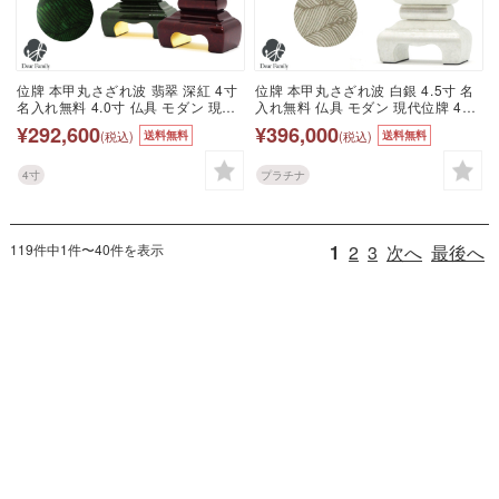
位牌 本甲丸さざれ波 翡翠 深紅 4寸
位牌 本甲丸さざれ波 白銀 4.5寸 名
名入れ無料 4.0寸 仏具 モダン 現代
入れ無料 仏具 モダン 現代位牌 49
位牌 49日 四十九日 法要 名入れ 彫
日 四十九日 法要 名入れ 彫刻 名前
¥292,600
¥396,000
(税込)
(税込)
送料無料
送料無料
刻 名前 戒名 梵字 終活 供養 水子 水
戒名 梵字 終活 供養 水子 水子供養
子供養 本位牌 波模様 波 金 金紛 箔
本位牌 波模様 白 銀 ホワイト シル
いぶし銀 赤 ボルドー ワインレッド
バー 漆 高級 箔 プラチナ いぶし 燻
4寸
プラチナ
緑 グリーン
し 波
119件中1件〜40件を表示
1
2
3
次へ
最後へ