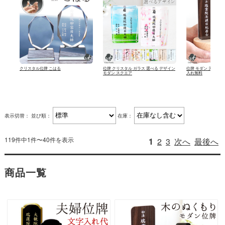
表示切替：
並び順：
在庫：
119件中1件〜40件を表示
1
2
3
次へ
最後へ
商品一覧