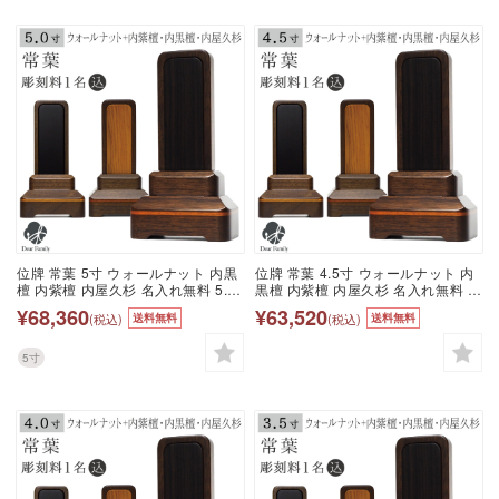
位牌 常葉 5寸 ウォールナット 内黒
位牌 常葉 4.5寸 ウォールナット 内
檀 内紫檀 内屋久杉 名入れ無料 5.0
黒檀 内紫檀 内屋久杉 名入れ無料 仏
寸 仏具 モダン 現代位牌 49日 四十
具 モダン 現代位牌 49日 四十九日
¥68,360
¥63,520
(税込)
(税込)
送料無料
送料無料
九日 法要 名入れ 彫刻 名前 戒名 梵
法要 名入れ 彫刻 名前 戒名 梵字 終
字 終活 供養 水子 水子供養 本位牌
活 供養 水子 水子供養 本位牌 屋久
屋久杉 黒檀 紫檀 クルミ くるみ 木
杉 黒檀 紫檀 クルミ くるみ 木 ウッ
5寸
ウッド
ド