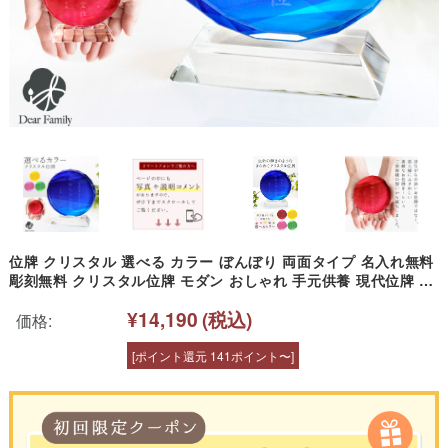
位牌 クリスタル 選べる カラー ぼんぼり 両面タイプ 名入れ無料
彫刻無料 クリスタル位牌 モダン おしゃれ 手元供養 現代位牌 モ
ダン位牌 水子供養 梵字 戒名 四十九日 没日 没年 俗名 人間 終活
¥14,190
(税込)
オーダーメイド lu0014
価格:
[ポイント還元 141ポイント〜]