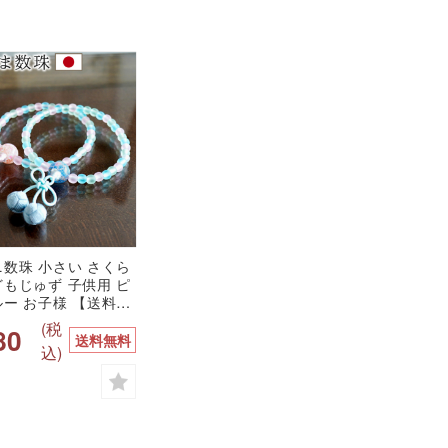
ニ数珠 小さい さくら
どもじゅず 子供用 ピ
ルー お子様 【送料無
ニ 手元供養 水子供養
(税
80
かわいい メモリアル
送料無料
込)
念珠 ブレスレット 仏
出 供養 じゅず 子供
贈り物