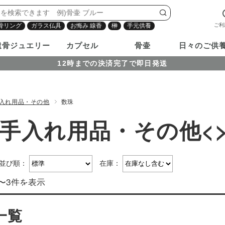
ご利
骨リング
ガラス仏具
お悔み 線香
榊
手元供養
遺骨ジュエリー
カプセル
骨壷
日々のご供
12時までの決済完了で即日発送
入れ用品・その他
数珠
手入れ用品・その他<
並び順：
在庫：
〜3件を表示
一覧