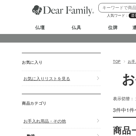
人気ワード：
遺
仏壇
仏具
位牌
TOP
お手
お気に入り
お
お気に入りリストを見る
表示切替：
商品カテゴリ
3件中1件
お手入れ用品・その他
商品
数珠