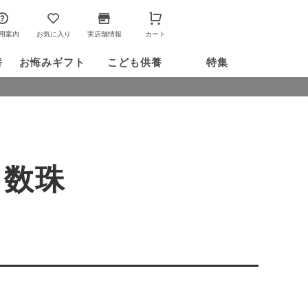
用案内
お気に入り
実店舗情報
カート
養
お悔み
ギフト
こども供養
特集
>数珠