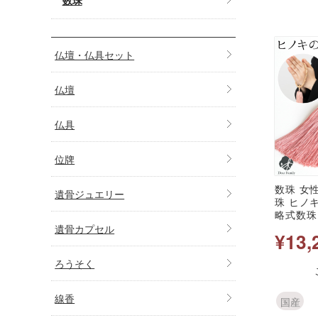
仏壇・仏具セット
仏壇
仏具
位牌
数珠 女性
遺骨ジュエリー
珠 ヒノ
略式数珠
要 法事
遺骨カプセル
¥13,
い おし
檜 パス
ろうそく
女性 レ
子供養 
養 送料
線香
国産