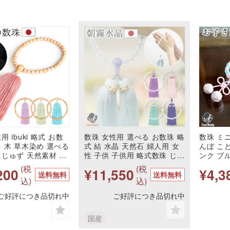
用 ibuki 略式 お数
数珠 女性用 選べる お数珠 略
数珠 ミ
キ 木 草木染め 選べる
式 結 水晶 天然石 婦人用 女
んぼ こ
 じゅず 天然素材 法
性 子供 子供用 略式数珠 じゅ
ンク ブ
 ギフト 贈り物 かわい
ず 朝霧水晶 かわいい おしゃ
料】 ミ
(税
(税
200
¥11,550
¥4,3
ゃれ モダン 桧 ひのき
れ モダン シンプル パワース
お数珠 
送料無料
送料無料
込)
込)
テル 国産 自然 婦人用
トーン 法要 法事 葬式 贈り物
御守り 
ディース 手元供養 水
レディース パステルカラー
教 思い
ご好評につき品切れ中
ご好評につき品切れ中
お守り 子供 無宗教 供
手元供養 水子供養 国産 お守
ギフト 
無料
り 送料無料
国産