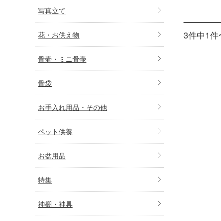
写真立て
3件中1件
花・お供え物
骨壷・ミニ骨壷
骨袋
お手入れ用品・その他
ペット供養
お盆用品
特集
神棚・神具