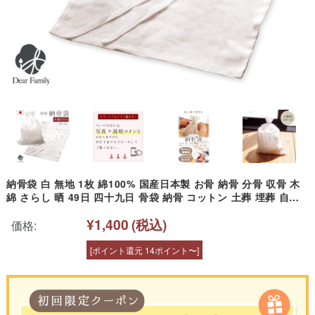
納骨袋 白 無地 1枚 綿100% 国産日本製 お骨 納骨 分骨 収骨 木
綿 さらし 晒 49日 四十九日 骨袋 納骨 コットン 土葬 埋葬 自然
葬 樹木葬 海洋葬 散骨 厚手 厚地 遺骨入れ 骨入れ 袋 遺灰 骨壷袋
¥1,400
(税込)
骨壺袋 シンプル 天使ママ
価格:
[ポイント還元 14ポイント〜]