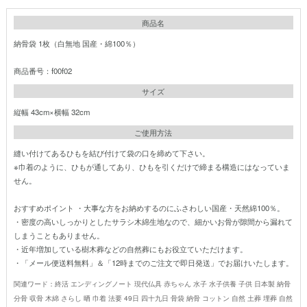
商品名
納骨袋 1枚（白無地 国産・綿100％）
商品番号：f00f02
サイズ
縦幅 43cm×横幅 32cm
ご使用方法
縫い付けてあるひもを結び付けて袋の口を締めて下さい。
※巾着のように、ひもが通してあり、ひもを引くだけで締まる構造にはなっていま
せん。
おすすめポイント ・大事な方をお納めするのにふさわしい国産・天然綿100％。
・密度の高いしっかりとしたサラシ木綿生地なので、細かいお骨が隙間から漏れて
しまうこともありません。
・近年増加している樹木葬などの自然葬にもお役立ていただけます。
・「メール便送料無料」＆「12時までのご注文で即日発送」でお届けいたします。
関連ワード：終活 エンディングノート 現代仏具 赤ちゃん 水子 水子供養 子供 日本製 納骨
分骨 収骨 木綿 さらし 晒 巾着 法要 49日 四十九日 骨袋 納骨 コットン 自然 土葬 埋葬 自然