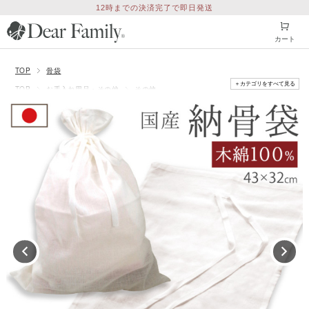
12時までの決済完了で即日発送
カート
TOP
骨袋
＋カテゴリをすべて見る
TOP
お手入れ用品・その他
その他
TOP
骨壷・ミニ骨壷
白並骨壷