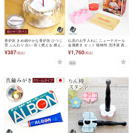
香炉灰 きめ細やかな香炉灰 ひつじ
仏具のお手入れに ニューテガール
雲 ふんわり 白い 良く燃える 燃え切
金属磨き セット 植物性 洗浄液 真鍮
る 香炉の灰横置き 香炉灰 仏具用 供
おりん 汚れ落とし 浸け置き式
¥387
¥1,760
(税込)
(税込)
養 お悔やみ お供え 消耗品 49 四十
100cc クリーナー お手入れ用品 便
九日 手元供養 灰 パウダー 単品 細
利 簡単 手入れ 仏具 お輪 掃除用品
かい 粉 水子 ふわふわ 香炉
掃除道具 国産 日本製
国産