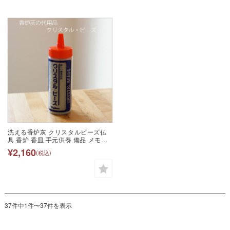
洗える香炉灰 クリスタルビーズ仏
具 香炉 香皿 手元供養 備品 メモリ
アル ビーズ 神具 供養 お手入れ 灰
¥2,160
(税込)
終活
37件中1件〜37件を表示