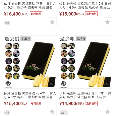
仏具 過去帳 黒塗蒔絵 花 5寸 日付入
仏具 過去帳 黒塗蒔絵 花 4.5寸 日付
り 5.0寸 鳥の子 過去帖 帳面 戒名
入り 4寸5分 過去帖 鳥の子 帳面 戒
法名 俗名 生年月日 先祖 位牌 お盆
名 法名 俗名 生年月日 先祖 位牌 お
¥16,400
¥15,900
(税込)
(税込)
送料無料
送料無料
新盆 初盆 手元供養 仏事 法要 お彼
盆 新盆 初盆 手元供養 仏事 法要 お
岸 和風 モダン 桜 桜特集
彼岸 和風 モダン 桜 桜特集
5寸
仏具 過去帳 黒塗蒔絵 花 4寸 日付入
仏具 過去帳 黒塗蒔絵 花 3.5寸 日付
り 4.0寸 鳥の子 過去帖 帳面 戒名
入り 鳥の子 過去帖 帳面 戒名 法名
法名 俗名 生年月日 先祖 位牌 お盆
俗名 生年月日 先祖 位牌 お盆 新盆
¥15,400
¥14,900
(税込)
(税込)
送料無料
送料無料
新盆 初盆 手元供養 仏事 法要 お彼
初盆 手元供養 仏事 法要 お彼岸 和
岸 和風 モダン 桜 桜特集
風 モダン 桜 桜特集
4寸
3.5寸