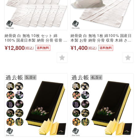
納骨袋 白 無地 10枚 セット 綿
納骨袋 白 無地 1枚 綿100% 国産日
100% 国産日本製 納骨 分骨 収骨 木
本製 お骨 納骨 分骨 収骨 木綿 さら
綿 さらし 晒 法要 49日 四十九日 骨
し 晒 49日 四十九日 骨袋 納骨 コッ
¥12,800
¥1,400
(税込)
(税込)
送料無料
送料無料
袋 納骨 コットン 自然 土葬 埋葬 自
トン 土葬 埋葬 自然葬 樹木葬 海洋
然葬 樹木葬 海洋葬 散骨 手元供養
葬 散骨 厚手 厚地 遺骨入れ 骨入れ
遺骨入れ 骨入れ 袋 遺灰 骨壷袋 骨
袋 遺灰 骨壷袋 骨壺袋 シンプル 天
壺袋 シンプル 丈夫 天使ママ
使ママ