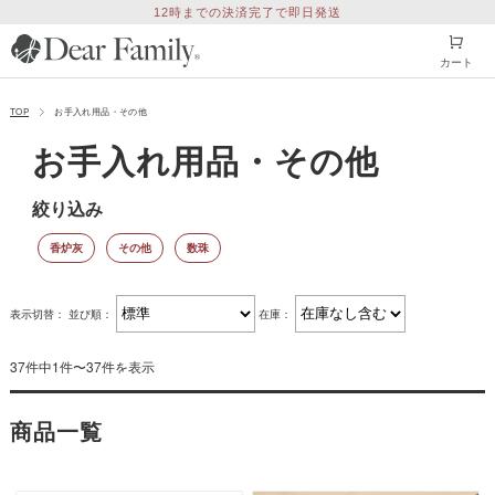
12時までの決済完了で即日発送
カート
TOP
お手入れ用品・その他
お手入れ用品・その他
絞り込み
香炉灰
その他
数珠
表示切替：
並び順：
在庫：
37件中1件〜37件を表示
商品一覧