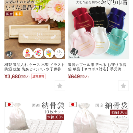
桐製 遺品入れ ケース 木製 イラスト
遺骨カプセル用 選べる お守り巾着
防湿 抗菌 防腐 かわいい 水子供養
袋 単品【ネコポス対応】手元供養
手元供養 メモリアル プリント おし
水子供養 巾着袋 遺骨ジュエリー 遺
¥3,680
¥649
(税込)
(税込)
送料無料
ゃれ 日本製 遺毛 遺品 遺骨 遺灰 遺
骨ペンダント 遺品 遺髪 形見 思い出
髪 形見 へその緒 赤ちゃん 子供 お
の品 メモリアル 持ち歩き 携帯 入れ
花 フラワー
物 ケース ポーチ 仏具 天使ママ