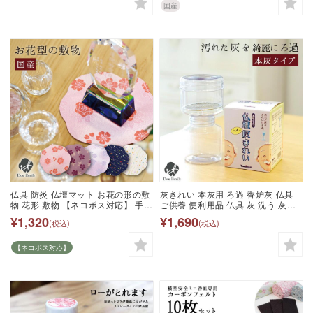
い おしゃれ 花柄 水子供養 日本製
国産
ミニ 桜特集
仏具 防炎 仏壇マット お花の形の敷
灰きれい 本灰用 ろ過 香炉灰 仏具
物 花形 敷物 【ネコポス対応】 手元
ご供養 便利用品 仏具 灰 洗う 灰き
供養 水子供養 敷物 マット 花 金襴
れい 掃除 手入れ 仏壇 クリーン 洗
¥1,320
¥1,690
(税込)
(税込)
花形 仏器敷 難燃加工 マット 和柄
浄 灰ふるい こしき ハイ 綺麗 終活
ピンク 紫 紺 ネイビー 白 クリーム
ドット 水玉 藤色 安全 かわいい お
【ネコポス対応】
しゃれ 花 桜特集