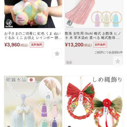
お子さまのご供養に 虹色 くま ぬい
数珠 女性用 ibuki 略式 お数珠 ヒノ
ぐるみ ミニ お供え レインボー 贈り
キ 木 草木染め 選べる 略式数珠 じ
物 ギフト お悔み お悔やみ かわいい
ゅず 天然素材 法要 法事 ギフト 贈
¥3,960
¥13,200
(税込)
(税込)
送料無料
送料無料
おしゃれ 水子供養 手元供養 子供 赤
り物 かわいい おしゃれ モダン 桧
ちゃん 天使ママ マスコット テディ
ひのき 檜 パステル 国産 自然 婦人
ご好評につき品切れ中
ベア
用 女性 レディース 手元供養 水子供
養 お守り 子供 無宗教 供養 送料無
料
国産