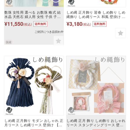
数珠 女性用 選べる お数珠 略式 結
しめ縄 正月飾り 迎春 しめ飾り しめ
水晶 天然石 婦人用 女性 子供 子供
縄飾り しめ縄リース 和風 壁掛け 赤
用 略式数珠 じゅず 朝霧水晶 かわい
松 椿【送料無料】ミニ 小さい コン
¥11,550
¥3,180
(税込)
(税込)
送料無料
送料無料
い おしゃれ モダン シンプル パワー
パクト マンション お正月飾り リー
ストーン 法要 法事 葬式 贈り物 レ
ス お花 かわいい おしゃれ 手元供養
ご好評につき品切れ中
ディース パステルカラー 手元供養
モダン 造花 おしゃれしめ縄 玄関飾
水子供養 国産 お守り 送料無料
り
国産
しめ縄 正月飾り モダン おしゃれ 正
しめ縄 正月 飾り しめ飾り おしゃれ
月リース しめ縄リース 壁掛け 【送
リース スタンディングリース 壁掛
料無料】おしゃれしめ縄 しめ縄飾
け 置き型 2way 【送料無料】 正月