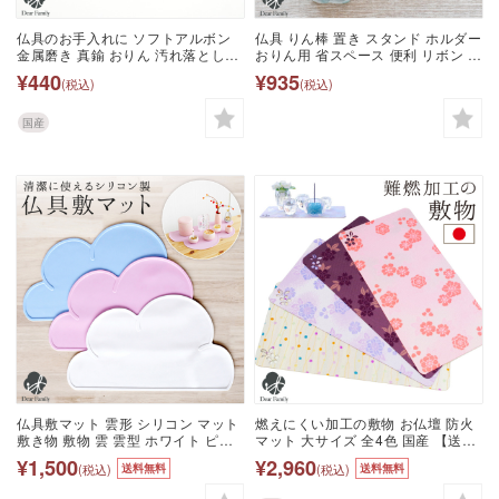
仏具のお手入れに ソフトアルボン
仏具 りん棒 置き スタンド ホルダー
金属磨き 真鍮 おりん 汚れ落とし
おりん用 省スペース 便利 リボン フ
40g お手入れ用品 研磨剤 クリーナ
ラワー ※おりんは付属しません 【ネ
¥440
¥935
(税込)
(税込)
ー 便利 簡単 クリーム 手入れ 仏具
コポス対応】手元供養 水子供養 花
お輪 掃除用品 掃除道具 国産 日本製
型 アクリル おしゃれ おりん棒 リン
棒 かわいい りん棒台 立て 置き方
国産
シンプル
仏具敷マット 雲形 シリコン マット
燃えにくい加工の敷物 お仏壇 防火
敷き物 敷物 雲 雲型 ホワイト ピン
マット 大サイズ 全4色 国産 【送料
ク ブルー 水色 ライトブルー 仏具
無料】仏具 手元供養 供養 シンプル
¥1,500
¥2,960
(税込)
(税込)
送料無料
送料無料
手元供養 水子供養 シンプル 仏壇マ
敷き物 難炎 防炎 仏壇マット 経机掛
ット 経机掛け かわいい おしゃれ
け 和柄 ピンク 紫 ボーダー かわい