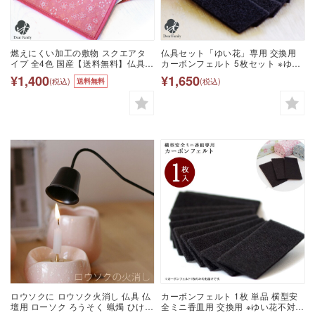
燃えにくい加工の敷物 スクエアタ
仏具セット「ゆい花」専用 交換用
イプ 全4色 国産【送料無料】仏具
カーボンフェルト 5枚セット ※ゆい
手元供養 供養 マット 難炎 防炎 仏
花本体は付属しません ネコポス対
¥1,400
¥1,650
(税込)
(税込)
送料無料
壇 仏壇マット 経机掛け 金襴 西陣織
応カーボン フェルト 防火 防炎
京都 和柄 和風 ピンク かわいい お
しゃれ 水子供養 水子 桜特集
ロウソクに ロウソク火消し 仏具 仏
カーボンフェルト 1枚 単品 横型安
壇用 ローソク ろうそく 蝋燭 ひけし
全ミニ香皿用 交換用 ※ゆい花不対応