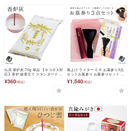
仏具 香炉灰 70g 単品 【ネコポス対
風よけ ライター ＣＲ お墓参り3点
応】香炉 線香立て スタンダード 灰
セットお墓参り お墓参りセット お
手元供養 水子供養 合わせ買い お供
墓参り用品 墓参 お参り 彼岸 お盆
¥360
¥1,540
(税込)
(税込)
え ミニ仏壇 小さな仏壇 お線香 お香
便利 必需品 お供え お線香 お悔やみ
もみがら 籾 わら 御香炉灰 香皿
供養 風よけライター ポーチ ケース
手元供養 盆 彼岸 法要 49日 水子供
養 供養 便利 カバー 風除け