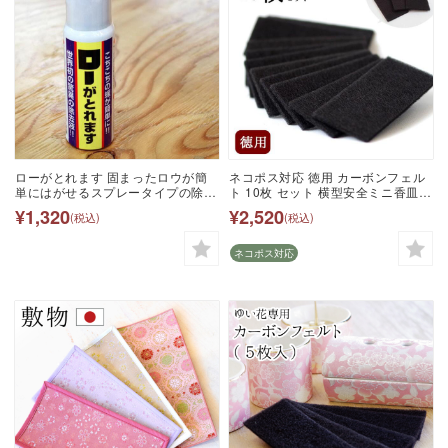
ローがとれます 固まったロウが簡
ネコポス対応 徳用 カーボンフェル
単にはがせるスプレータイプの除去
ト 10枚 セット 横型安全ミニ香皿専
液 ロウはがし 蝋はがし除去液 除去
用 交換用 ゆい花不対応仏壇 神具 仏
¥1,320
¥2,520
(税込)
(税込)
剤 便利 仏具用 お手入れ 仏壇 仏具
具 香立て 香皿 線香皿 防火 燃えな
神具 供養 手元供養 供養 用品 カメ
い カーボン 線香 供養 お悔やみ 不
ヤマ
燃性 カーボン フェルト 防炎 香炉
ネコポス対応