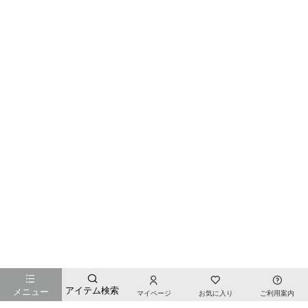
お店のTOPページへ戻る
アイテム検索
メニュー
マイページ
お気に入り
ご利用案内