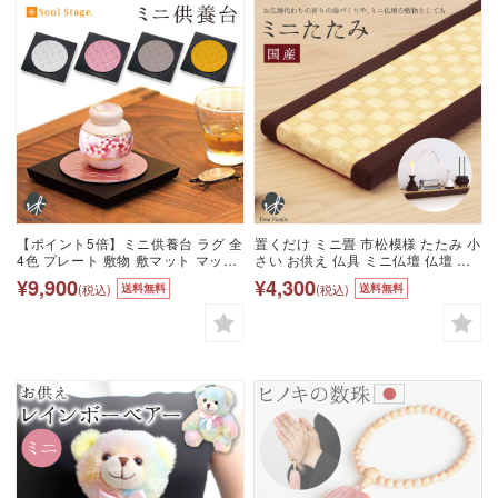
【ポイント5倍】ミニ供養台 ラグ 全
置くだけ ミニ畳 市松模様 たたみ 小
4色 プレート 敷物 敷マット マット
さい お供え 仏具 ミニ仏壇 仏壇 供
位牌置き 台 モダン 小さい コンパク
養 手元供養 敷物 ミニ マット 敷 畳
¥9,900
¥4,300
(税込)
(税込)
送料無料
送料無料
ト ミニ シンプル おしゃれ シルバー
置き畳 おくだけ 滑り止め 台 ssbd
ブラック ゴールド ピンク 置き場所
ソウルステージ ステージ仏壇 ミニ
仏壇 手元供養 供養 仏壇 仏具 骨壺
骨壷