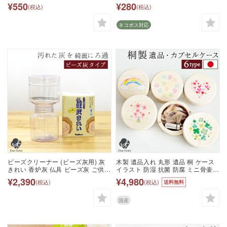
四十九日 必需品 ミニろうそくと カ
※仏壇 仏具 神具 仏具 香立て 香皿
¥550
¥280
(税込)
(税込)
メヤマ
線香皿 防火 燃えない カーボン 仏壇
線香 不燃性 カーボン フェルト 防火
防炎 香炉 終活 ネコポス対応
ネコポス対応
ビーズクリーナー (ビーズ灰用) 灰
木製 遺品入れ 丸形 遺品 桐 ケース
きれい 香炉灰 仏具 ビーズ灰 ご供養
イラスト 防湿 抗菌 防腐 ミニ骨壷
便利用品 仏具 灰 洗う 灰きれい 掃
国産 水子供養 手元供養 メモリアル
¥2,390
¥4,980
(税込)
(税込)
送料無料
除 手入れ 仏壇 クリーン 洗浄 灰ふ
プリント かわいい おしゃれ 日本製
るい こしき 綺麗 終活
遺骨カプセル 遺灰 遺髪 形見 へその
緒 赤ちゃん 子供 花柄 ナチュラル
国産