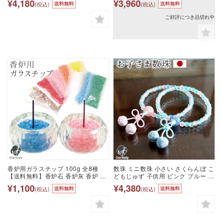
¥4,180
¥3,960
(税込)
(税込)
送料無料
送料無料
り 玄関飾り マンション お正月 飾り
飾り 玄関 部屋 お花 かわいい 和 和
リース お花 かわいい おしゃれ 手元
風 モダン モダン飾り ピンク ホワイ
ご好評につき品切れ中
供養 和 和風 和モダン ネイビー ナ
ト 白 パステル マンション
チュラル 紺 シック ギフト
香炉用ガラスチップ 100g 全8種
数珠 ミニ数珠 小さい さくらんぼ こ
【送料無料】香炉石 香炉灰 香炉 灰
どもじゅず 子供用 ピンク ブルー お
仏具 仏壇 供養 お悔やみ お供え 消
子様 【送料無料】 ミニ 手元供養 水
¥1,100
¥4,380
(税込)
(税込)
送料無料
送料無料
耗品 49 四十九日 石 手元供養 供養
子供養 お数珠 かわいい メモリアル
水子 便利 洗える 終活 レッド ピン
御守り 念珠 ブレスレット 仏教 思い
ク オレンジ イエロー ホワイト ブル
出 供養 じゅず 子供 ギフト 贈り物
ー