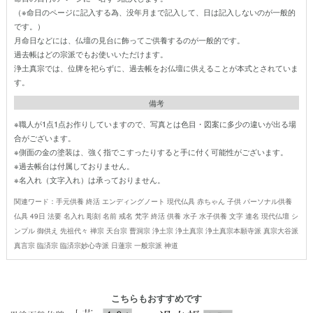
（※命日のページに記入する為、没年月まで記入して、日は記入しないのが一般的
です。）
月命日などには、仏壇の見台に飾ってご供養するのが一般的です。
過去帳はどの宗派でもお使いいただけます。
浄土真宗では、位牌を祀らずに、過去帳をお仏壇に供えることが本式とされていま
す。
備考
※職人が1点1点お作りしていますので、写真とは色目・図案に多少の違いが出る場
合がございます。
※側面の金の塗装は、強く指でこすったりすると手に付く可能性がございます。
※過去帳台は付属しておりません。
※名入れ（文字入れ）は承っておりません。
関連ワード：手元供養 終活 エンディングノート 現代仏具 赤ちゃん 子供 パーソナル供養
仏具 49日 法要 名入れ 彫刻 名前 戒名 梵字 終活 供養 水子 水子供養 文字 連名 現代仏壇 シ
ンプル 御供え 先祖代々 禅宗 天台宗 曹洞宗 浄土宗 浄土真宗 浄土真宗本願寺派 真宗大谷派
真言宗 臨済宗 臨済宗妙心寺派 日蓮宗 一般宗派 神道
こちらもおすすめです