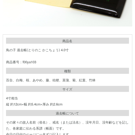
商品名
鳥の子 過去帳(とりのこ かこちょう) 4.0寸
商品番号：f00ya103
種類
百合、白梅、桜、あやめ、藤、桔梗、菖蒲、菊、紅葉、竹林
サイズ
4寸相当
縦 約12cm×幅 約5.4cm×厚み 約2.6cm
過去帳について
その家々の故人名前（俗名）、戒名（または法名）、没年月日、没年齢などを記し
た、各家庭に伝わる系譜（帳面）です。
命日の日付のページに一名ずつ記入します。