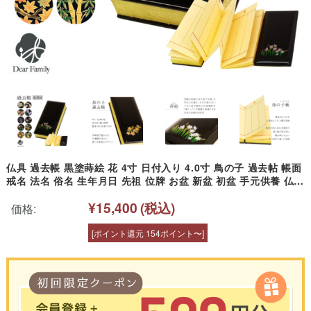
仏具 過去帳 黒塗蒔絵 花 4寸 日付入り 4.0寸 鳥の子 過去帖 帳面
戒名 法名 俗名 生年月日 先祖 位牌 お盆 新盆 初盆 手元供養 仏事
法要 お彼岸 和風 モダン 桜 桜特集
¥15,400
(税込)
価格:
[ポイント還元 154ポイント〜]