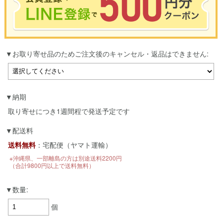
※合計3000円以上のお買い物で使用可能／おひとり様1回限定
お取り寄せ品のためご注文後のキャンセル・返品はできません:
お買い物の前のご登録がおすすめです。
LINEのアカウントを使って簡単に会員登録＆ログインすることも可能です。
▼ご登録はこちら▼
納期
取り寄せにつき1週間程で発送予定です
配送料
送料無料
：宅配便（ヤマト運輸）
※沖縄県、一部離島の方は別途送料2200円
（合計9800円以上で送料無料）
数量:
個