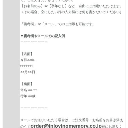
【お名前のみ】や【享年なし】など、自由にご指定いただけます。
（その場合、空にしたい行の入力欄には何も書かないでください）
「備考欄」や「メール」でのご指示も可能です。
▼備考欄やメールでの記入例
ーーーーーーーー
【表面】
令和○○年
□□□□□□
○○月○○日
【裏面】
俗名 ○○ □□
行年 ○○歳
ーーーーーーーー
メールでお送りいただく場合は、ご注文番号・お名前をお書き添え
order@inlovingmemory.co.jp
のうえ
宛にお送りく