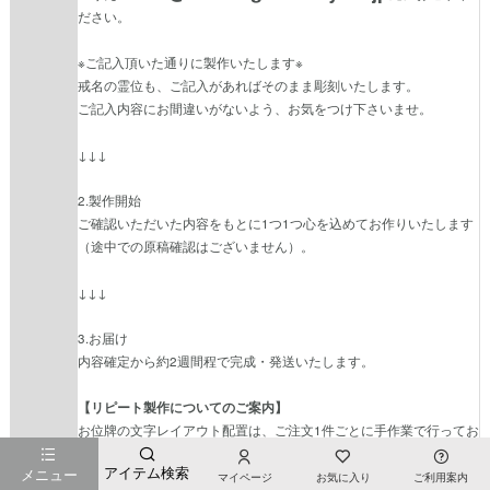
ださい。
※ご記入頂いた通りに製作いたします※
戒名の霊位も、ご記入があればそのまま彫刻いたします。
ご記入内容にお間違いがないよう、お気をつけ下さいませ。
↓↓↓
2.製作開始
ご確認いただいた内容をもとに1つ1つ心を込めてお作りいたします
（途中での原稿確認はございません）。
↓↓↓
3.お届け
内容確定から約2週間程で完成・発送いたします。
【リピート製作についてのご案内】
お位牌の文字レイアウト配置は、ご注文1件ごとに手作業で行ってお
ります。そのため、同じ位牌にて注文をいただいても若干の差異が
アイテム検索
生じる場合がございます。
メニュー
マイページ
お気に入り
ご利用案内