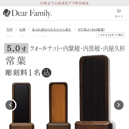
12時までの決済完了で即日発送
カート
TOP
位牌
名入れ部分の大きさから探す
5寸(高さ15cm程度)
＋カテゴリをすべて見る
TOP
位牌
モダン位牌
TOP
位牌
価格で探す
価格50001〜100000円
TOP
位牌
シリーズ別
木製位牌「常葉」