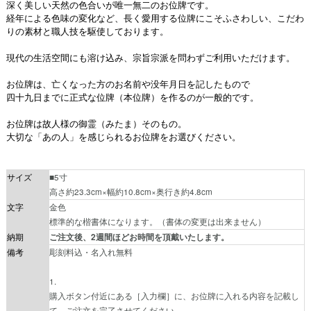
深く美しい天然の色合いが唯一無二のお位牌です。
経年による色味の変化など、長く愛用する位牌にこそふさわしい、こだわ
りの素材と職人技を駆使しております。
現代の生活空間にも溶け込み、宗旨宗派を問わずご利用いただけます。
お位牌は、亡くなった方のお名前や没年月日を記したもので
四十九日までに正式な位牌（本位牌）を作るのが一般的です。
お位牌は故人様の御霊（みたま）そのもの。
大切な「あの人」を感じられるお位牌をお選びください。
サイズ
■5寸
高さ約23.3cm×幅約10.8cm×奥行き約4.8cm
文字
金色
標準的な楷書体になります。（書体の変更は出来ません）
納期
ご注文後、2週間ほどお時間を頂戴いたします。
備考
彫刻料込・名入れ無料
1.
購入ボタン付近にある［入力欄］に、お位牌に入れる内容を記載し
て、ご注文を完了させてください。