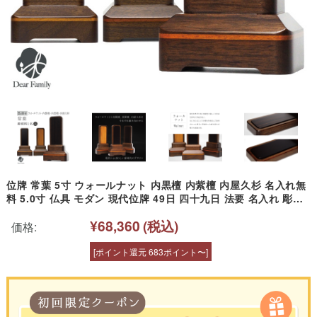
位牌 常葉 5寸 ウォールナット 内黒檀 内紫檀 内屋久杉 名入れ無
料 5.0寸 仏具 モダン 現代位牌 49日 四十九日 法要 名入れ 彫刻
名前 戒名 梵字 終活 供養 水子 水子供養 本位牌 屋久杉 黒檀 紫檀
¥68,360
(税込)
クルミ くるみ 木 ウッド
価格:
[ポイント還元 683ポイント〜]