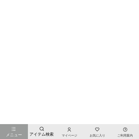
お店のTOPページへ戻る
アイテム検索
メニュー
マイページ
お気に入り
ご利用案内