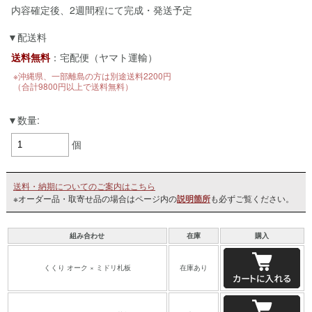
内容確定後、2週間程にて完成・発送予定
配送料
送料無料
：宅配便（ヤマト運輸）
※沖縄県、一部離島の方は別途送料2200円
（合計9800円以上で送料無料）
数量:
個
送料・納期についてのご案内はこちら
※オーダー品・取寄せ品の場合はページ内の
説明箇所
も必ずご覧ください。
組み合わせ
在庫
購入
くくり オーク × ミドリ札板
在庫あり