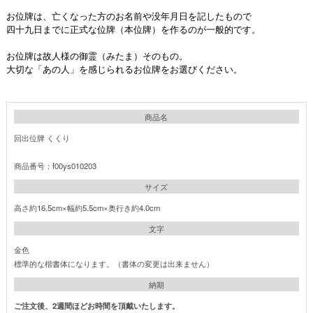
お位牌は、亡くなった方のお名前や没年月日を記したもので
四十九日までに正式な位牌（本位牌）を作るのが一般的です。
お位牌は故人様の御霊（みたま）そのもの。
大切な「あの人」を感じられるお位牌をお選びください。
商品名
回出位牌 くくり
商品番号：f00ys010203
サイズ
高さ約16.5cm×幅約5.5cm×奥行き約4.0cm
文字
金色
標準的な楷書体になります。（書体の変更は出来ません）
納期
ご注文後、2週間ほどお時間を頂戴いたします。