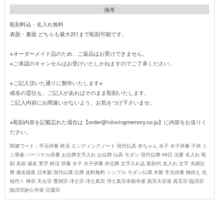
備考
彫刻料込・名入れ無料
表面・裏面 どちらも最大2行まで彫刻可能です。
※オーダーメイド品のため、ご返品はお受けできません。
※ご承認のキャンセルはお受けいたしかねますのでご了承ください。
※ご記入頂いた通りに製作いたします※
戒名の霊位も、ご記入があればそのまま彫刻いたします。
ご記入内容にお間違いがないよう、お気をつけ下さいませ。
※彫刻内容を記載忘れた場合は【order@inlovingmemory.co.jp】に内容をお送りく
ださい。
関連ワード：手元供養 終活 エンディングノート 現代仏具 赤ちゃん 水子 水子供養 子供 ミ
ニ骨壷 パーソナル供養 お位牌文字入れ お位牌 仏具 モダン 現代位牌 49日 法要 名入れ 彫
刻 名前 戒名 梵字 終活 供養 水子 水子供養 本位牌 文字入れ込 彫刻代 名入れ 文字 夫婦位
牌 連名国産 日本製 現代仏壇 位牌 送料無料 シンプル モダン仏壇 木製 手元供養 御供え 先
祖代々 禅宗 天台宗 曹洞宗 浄土宗 浄土真宗 浄土真宗本願寺派 真宗大谷派 真言宗 臨済宗
臨済宗妙心寺派 日蓮宗