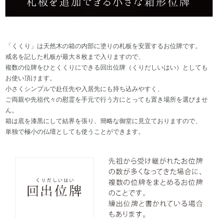
「くくり」は天然木の箱の内部に塗りの札板を安置するお位牌です。
戒名を記した札板が最大８枚まで入りますので、
複数の位牌をひとくくりにできる回出位牌（くりだしいはい）としても
お使い頂けます。
小さくシンプルで赴任先や入居先にも持ち込みやすく、
ご両親や先祖代々の慰霊を手元で行う方にとっても置き場所を選びませ
ん。
箱は底を漆黒にして結界を張り、簡略な御堂に見立ておりますので、
単独で極小の仏壇としても使うことができます。