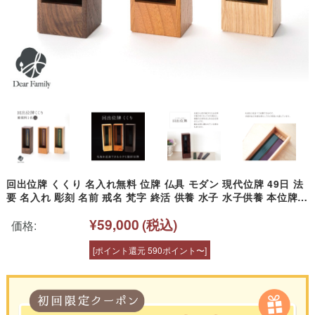
回出位牌 くくり 名入れ無料 位牌 仏具 モダン 現代位牌 49日 法
要 名入れ 彫刻 名前 戒名 梵字 終活 供養 水子 水子供養 本位牌
高級 金 夫婦位牌 夫婦 コンパクト 小さい ミニ 箱型 ボックス 箱
¥59,000
(税込)
繰り出し 交換 連名 二人
価格:
[ポイント還元 590ポイント〜]