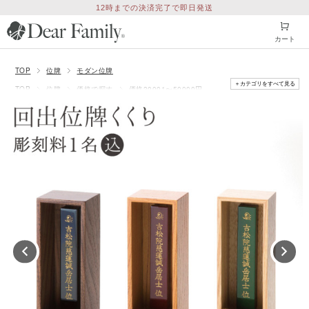
12時までの決済完了で即日発送
カート
TOP
位牌
モダン位牌
＋カテゴリをすべて見る
TOP
位牌
価格で探す
価格20001〜50000円
TOP
位牌
回出位牌(繰出位牌)
TOP
位牌
シリーズ別
シンプル位牌「くくり」