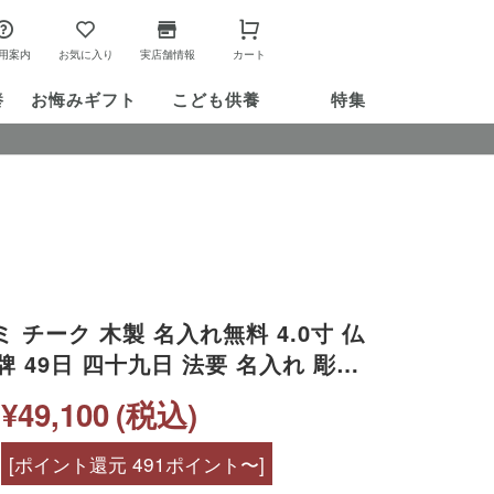
用案内
お気に入り
実店舗情報
カート
養
お悔み
ギフト
こども供養
特集
ミ チーク 木製 名入れ無料 4.0寸 仏
牌 49日 四十九日 法要 名入れ 彫刻
終活 供養 水子 水子供養 本位牌 くる
¥49,100
(税込)
材 高級 ウォルナット 木目 ブラウン
[ポイント還元 491ポイント〜]