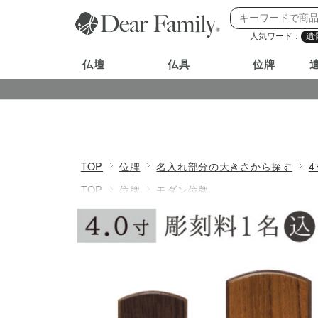
人気ワード：
遺
仏壇
仏具
位牌
TOP
位牌
名入れ部分の大きさから探す
4
TOP
位牌
モダン位牌
TOP
位牌
価格で探す
価格20001〜5000
TOP
位牌
シリーズ別
木製位牌「絆」