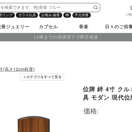
ご利
骨リング
ガラス仏具
お悔み 線香
榊
手元供養
遺骨ジュエリー
カプセル
骨壷
日々のご供
12時までの決済完了で即日発送
寸(高さ12cm程度)
＋カテゴリをすべて見る
位牌 絆 4寸 クル
0円
具 モダン 現代位
名前 戒名 梵字 
価格:
み 木 ウッド 木
黒 茶