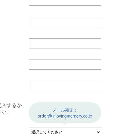
記入するか
メール宛先：
い:
order@inlovingmemory.co.jp