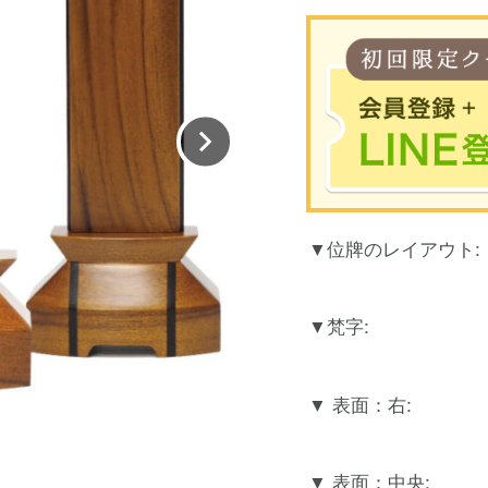
※合計30
位牌のレイアウト:
お買
LINEのアカウント
梵字:
表面：右:
表面：中央: