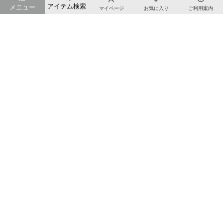
お店のTOPページへ戻る
アイテム検索
メニュー
マイページ
お気に入り
ご利用案内