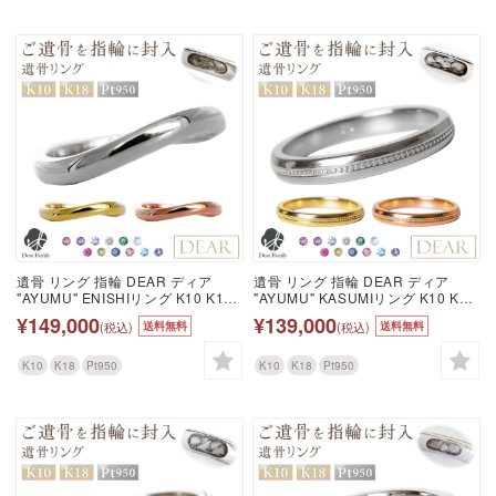
遺骨 リング 指輪 DEAR ディア
遺骨 リング 指輪 DEAR ディア
"AYUMU" ENISHIリング K10 K18
"AYUMU" KASUMIリング K10 K18
Pt950 シンプル 名入れ無料 樹脂 封
Pt950 シンプル 名入れ無料 樹脂 封
¥149,000
¥139,000
(税込)
(税込)
送料無料
送料無料
入 遺骨ジュエリー ILM-006 遺骨封
入 遺骨ジュエリー ILM-005 遺骨封
入 オーダーメイド 名入れ込 手元供
入 オーダーメイド 名入れ込 手元供
養 水子供養 人間 お骨 加工 遺骨ア
養 水子供養 人間 お骨 加工 遺骨ア
K10
K18
Pt950
K10
K18
Pt950
クセサリー メモリアルジュエリー
クセサリー メモリアルジュエリー
遺骨リング
遺骨リング