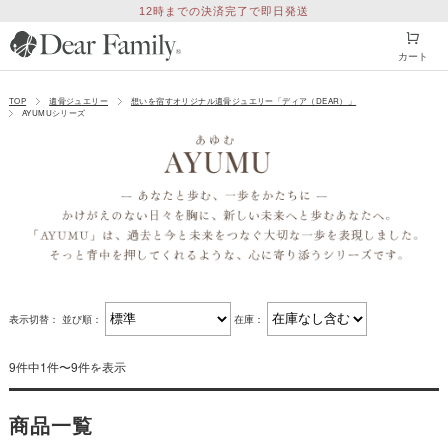
12時までの決済完了で即日発送
カート
TOP
遺骨ジュエリー
想いを宿すオリジナル遺骨ジュエリー「ディア（DEAR）」
AYUMUシリーズ
表示切替：
並び順：
在庫：
9件中1件〜9件を表示
商品一覧