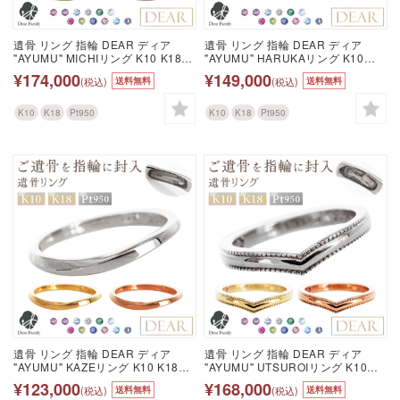
遺骨 リング 指輪 DEAR ディア
遺骨 リング 指輪 DEAR ディア
"AYUMU" MICHIリング K10 K18
"AYUMU" HARUKAリング K10
Pt950 シンプル 名入れ無料 樹脂 封
K18 Pt950 シンプル 名入れ無料 樹
¥174,000
¥149,000
(税込)
(税込)
送料無料
送料無料
入 遺骨ジュエリー ILM-009 遺骨封
脂 封入 遺骨ジュエリー ILM-004 遺
入 オーダーメイド 名入れ込 手元供
骨封入 オーダーメイド 名入れ込 手
養 水子供養 人間 お骨 加工 遺骨ア
元供養 水子供養 人間 お骨 加工 遺
K10
K18
Pt950
K10
K18
Pt950
クセサリー メモリアルジュエリー
骨アクセサリー メモリアルジュエ
遺骨リング
リー 遺骨リング
遺骨 リング 指輪 DEAR ディア
遺骨 リング 指輪 DEAR ディア
"AYUMU" KAZEリング K10 K18
"AYUMU" UTSUROIリング K10
Pt950 シンプル 名入れ無料 樹脂 封
K18 Pt950 シンプル 名入れ無料 樹
¥123,000
¥168,000
(税込)
(税込)
送料無料
送料無料
入 遺骨ジュエリー ILM-001 遺骨封
脂 封入 遺骨ジュエリー ILM-003 遺