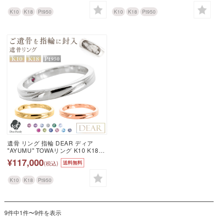
入 オーダーメイド 名入れ込 手元供
骨封入 オーダーメイド 名入れ込 手
養 水子供養 人間 お骨 加工 遺骨ア
元供養 水子供養 人間 お骨 加工 遺
K10
K18
Pt950
K10
K18
Pt950
クセサリー メモリアルジュエリー
骨アクセサリー メモリアルジュエ
遺骨リング
リー 遺骨リング
遺骨 リング 指輪 DEAR ディア
"AYUMU" TOWAリング K10 K18
Pt950 シンプル 名入れ無料 樹脂 封
¥117,000
(税込)
送料無料
入 遺骨ジュエリー ILM-002 遺骨封
入 オーダーメイド 名入れ込 手元供
養 水子供養 人間 お骨 加工 遺骨ア
K10
K18
Pt950
クセサリー メモリアルジュエリー
遺骨リング
9件中1件〜9件を表示