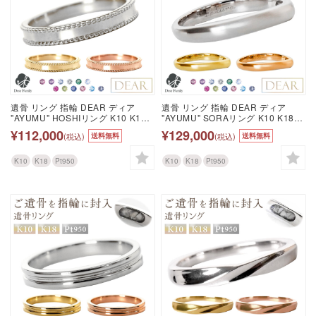
遺骨 リング 指輪 DEAR ディア
遺骨 リング 指輪 DEAR ディア
"AYUMU" HOSHIリング K10 K18
"AYUMU" SORAリング K10 K18
Pt950 シンプル 名入れ無料 樹脂 封
Pt950 シンプル 名入れ無料 樹脂 封
¥112,000
¥129,000
(税込)
(税込)
送料無料
送料無料
入 遺骨ジュエリー ILM-008 遺骨封
入 遺骨ジュエリー ILM-007 遺骨封
入 オーダーメイド 名入れ込 手元供
入 オーダーメイド 名入れ込 手元供
養 水子供養 人間 お骨 加工 遺骨ア
養 水子供養 人間 お骨 加工 遺骨ア
K10
K18
Pt950
K10
K18
Pt950
クセサリー メモリアルジュエリー
クセサリー メモリアルジュエリー
遺骨リング
遺骨リング