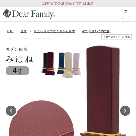
12時までの決済完了で即日発送
カート
TOP
位牌
名入れ部分の大きさから探す
4寸(高さ12cm程度)
＋カテゴリをすべて見る
TOP
位牌
モダン位牌
TOP
位牌
価格で探す
価格50001〜100000円
TOP
位牌
シリーズ別
木製位牌「みはね」