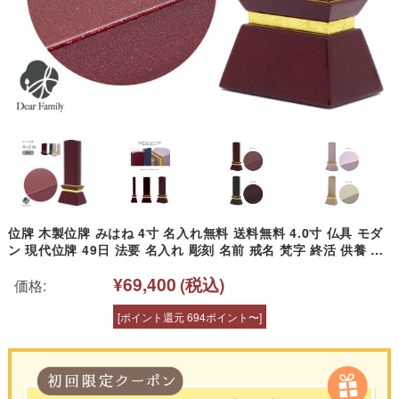
位牌 木製位牌 みはね 4寸 名入れ無料 送料無料 4.0寸 仏具 モダ
ン 現代位牌 49日 法要 名入れ 彫刻 名前 戒名 梵字 終活 供養 水
子 水子供養 本位牌 赤 青 色 ピンク 綺麗
¥69,400
(税込)
価格:
[ポイント還元 694ポイント〜]