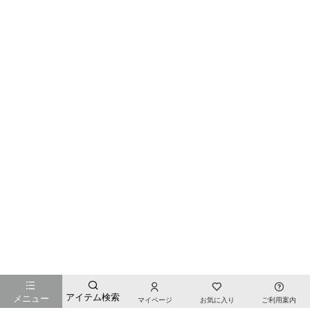
お店のTOPページへ戻る
アイテム検索
メニュー
マイページ
お気に入り
ご利用案内