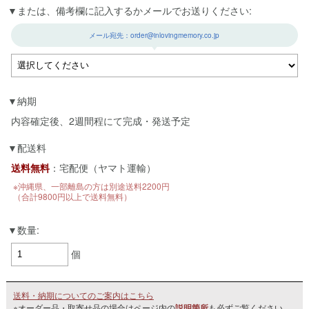
または、備考欄に記入するかメールでお送りください:
メール宛先：order@inlovingmemory.co.jp
納期
内容確定後、2週間程にて完成・発送予定
配送料
送料無料
：宅配便（ヤマト運輸）
※沖縄県、一部離島の方は別途送料2200円
（合計9800円以上で送料無料）
数量:
個
送料・納期についてのご案内はこちら
※オーダー品・取寄せ品の場合はページ内の
説明箇所
も必ずご覧ください。