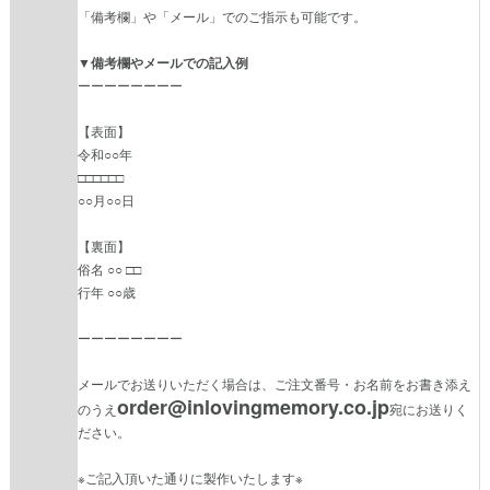
「備考欄」や「メール」でのご指示も可能です。
▼備考欄やメールでの記入例
ーーーーーーーー
【表面】
令和○○年
□□□□□□
○○月○○日
【裏面】
俗名 ○○ □□
行年 ○○歳
ーーーーーーーー
メールでお送りいただく場合は、ご注文番号・お名前をお書き添え
order@inlovingmemory.co.jp
のうえ
宛にお送りく
ださい。
※ご記入頂いた通りに製作いたします※