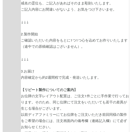
戒名の霊位も、ご記入があればそのまま彫刻いたします。
ご記入内容にお間違いがないよう、お気をつけ下さいませ。
↓↓↓
2.製作開始
ご確認いただいた内容をもとに1つ1つ心を込めてお作りいたします
（途中での原稿確認はございません）。
↓↓↓
3.お届け
内容確定から約2週間程で完成・発送いたします。
【リピート製作についてのご案内】
お位牌の文字レイアウト配置は、ご注文1件ごとに手作業で行ってお
ります。そのため、同じ位牌にて注文をいただいても若干の差異が
生じる場合がございます。
以前ディアファミリーにてお位牌をご注文いただき前回同様の製作
をご希望の場合には、注文画面内の備考欄（連絡記入欄）にて必ず
お知らせください。