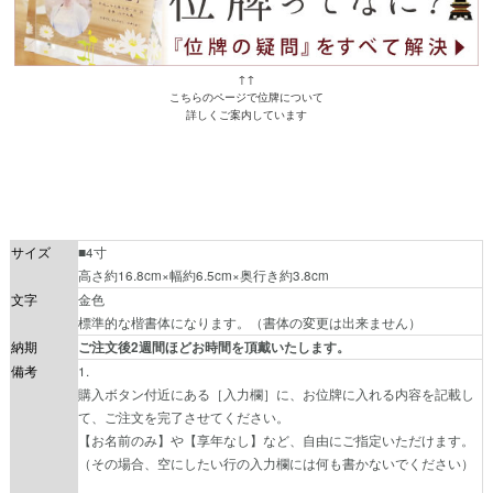
↑↑
こちらのページで位牌について
詳しくご案内しています
サイズ
■4寸
高さ約16.8cm×幅約6.5cm×奥行き約3.8cm
文字
金色
標準的な楷書体になります。（書体の変更は出来ません）
納期
ご注文後2週間ほどお時間を頂戴いたします。
備考
1.
購入ボタン付近にある［入力欄］に、お位牌に入れる内容を記載し
て、ご注文を完了させてください。
【お名前のみ】や【享年なし】など、自由にご指定いただけます。
（その場合、空にしたい行の入力欄には何も書かないでください）