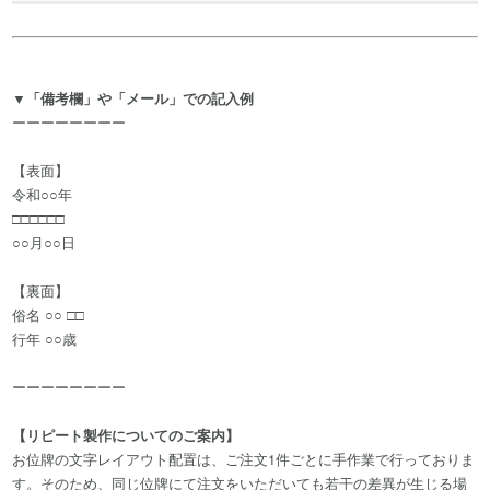
▼「備考欄」や「メール」での記入例
ーーーーーーーー
【表面】
令和○○年
□□□□□□
○○月○○日
【裏面】
俗名 ○○ □□
行年 ○○歳
ーーーーーーーー
【リピート製作についてのご案内】
お位牌の文字レイアウト配置は、ご注文1件ごとに手作業で行っておりま
す。そのため、同じ位牌にて注文をいただいても若干の差異が生じる場