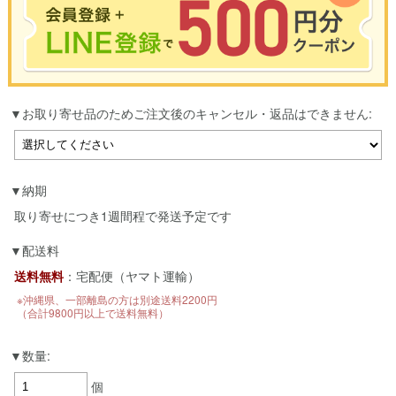
※合計3000円以上のお買い物で使用可能／おひとり様1回限定
お取り寄せ品のためご注文後のキャンセル・返品はできません:
お買い物の前のご登録がおすすめです。
LINEのアカウントを使って簡単に会員登録＆ログインすることも可能です。
▼ご登録はこちら▼
納期
取り寄せにつき1週間程で発送予定です
配送料
送料無料
：宅配便（ヤマト運輸）
※沖縄県、一部離島の方は別途送料2200円
（合計9800円以上で送料無料）
数量:
個