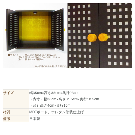
サイズ
幅35cm×高さ35cm×奥行23cm
（内寸）幅30cm×高さ31.5cm×奥行18.5cm
（台）高さ4cm×奥行9cm
材質
MDFボード、ウレタン塗装仕上げ
備考
日本製