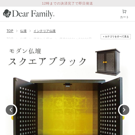
12時までの決済完了で即日発送
カート
TOP
仏壇
インテリア仏壇
＋カテゴリをすべて見る
TOP
仏壇
価格から探す
価格20001〜50000円
TOP
仏壇
奥行きから探す
奥行き20〜29.9cm
TOP
仏壇
横幅から探す
横幅30〜39.9cm
TOP
仏壇
高さから探す
高さ30〜39.9cm