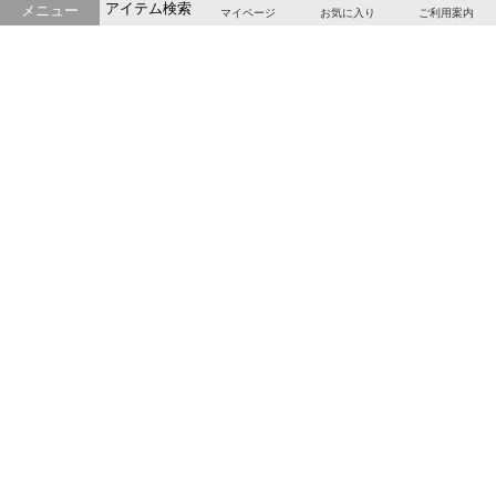
お店のTOPページへ戻る
アイテム検索
メニュー
マイページ
お気に入り
ご利用案内
大切な存在を身近に感じて。