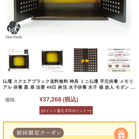
仏壇 スクエアブラック送料無料 神具 ミニ仏壇 手元供養 メモリ
アル 供養 黒 扉 法要 49日 終活 水子供養 水子 箱 故人 モダン 金
色 豪華 おしゃれ 人気 上品 現代 ssbd
¥37,268
(税込)
価格:
[ポイント還元 372ポイント〜]