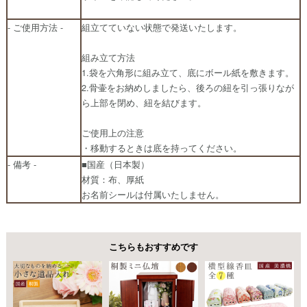
- ご使用方法 -
組立てていない状態で発送いたします。
組み立て方法
1.袋を六角形に組み立て、底にボール紙を敷きます。
2.骨壷をお納めしましたら、後ろの紐を引っ張りなが
ら上部を閉め、紐を結びます。
ご使用上の注意
・移動するときは底を持ってください。
- 備考 -
■国産（日本製）
材質：布、厚紙
お名前シールは付属いたしません。
こちらもおすすめです