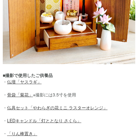
■撮影で使用したご供養品
・
仏壇「ヤスラギ」
・
骨袋「菊花」
※撮影には3.5寸を使用
・
仏具セット「やわらぎの花ミニ ラスターオレンジ」
・
LEDキャンドル「灯ととなり さくら」
・
「りん棒置き」