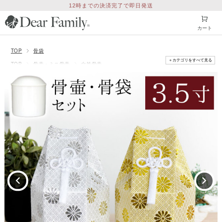
12時までの決済完了で即日発送
カート
TOP
骨袋
＋カテゴリをすべて見る
TOP
骨壷・ミニ骨壷
白並骨壷