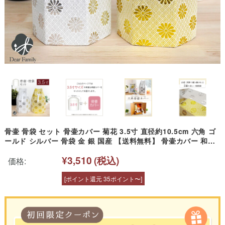
骨壷 骨袋 セット 骨壷カバー 菊花 3.5寸 直径約10.5cm 六角 ゴ
ールド シルバー 骨袋 金 銀 国産 【送料無料】 骨壷カバー 和風
モダン 金 銀 おしゃれ 分骨 納骨 人間 菊 柄 房 刺繍 金蘭 天使マ
¥3,510
(税込)
マ
価格:
[ポイント還元 35ポイント〜]