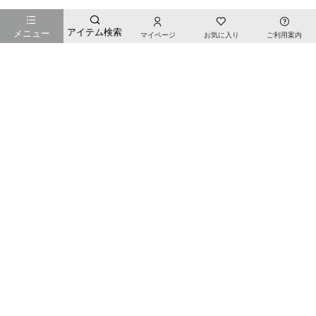
お店のTOPページへ戻る
アイテム検索
メニュー
マイページ
お気に入り
ご利用案内