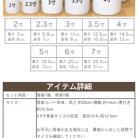
アイテム詳細
- セット内容 -
骨壷1個、骨袋1個
- サイズ -
骨壷カバー本体：高さ 約23cm×横幅 約14cm×奥行き
約12.3cm
3.5寸骨壷サイズの目安：直径10.5×高12.5cm
お手元に骨壷がある場合には、覆袋から出した状態で
サイズを確認してください。