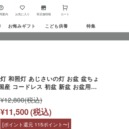
用案内
お気に入り
実店舗情報
カート
養
お悔み
ギフト
こども供養
特集
灯 和照灯 あじさいの灯 お盆 盆ちょ
国産 コードレス 初盆 新盆 お盆用品
掛け 手元供養 コンパクト ミニ イン
¥12,800
(税込)
花 アジサイ 紫陽花 迎え提灯 新盆飾
¥11,500
(税込)
[ポイント還元 115ポイント〜]