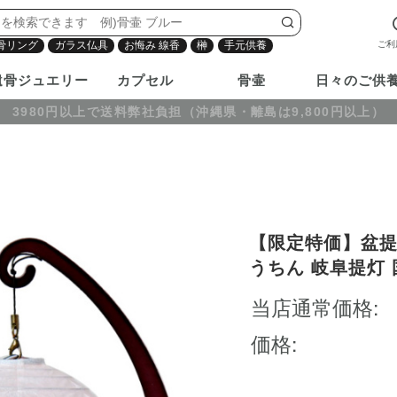
ご利
骨リング
ガラス仏具
お悔み 線香
榊
手元供養
遺骨ジュエリー
カプセル
骨壷
日々のご供
3980円以上で送料弊社負担（沖縄県・離島は9,800円以上）
【限定特価】盆提
うちん 岐阜提灯 
仏具 置き提灯 壁
当店通常価格:
テリア リビング 
り 即日
価格: