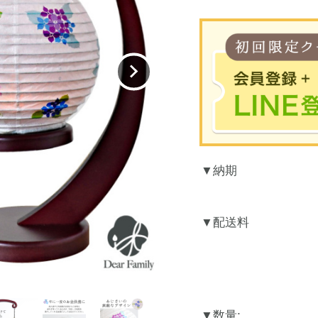
※合計30
納期
お買
LINEのアカウント
配送料
数量: