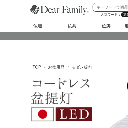
人気ワード：
遺
仏壇
仏具
位牌
TOP
お盆用品
モダン提灯