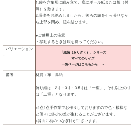
1.袋を六角形に組み立て、底にボール紙または板（付
属）を敷きます。
2.骨壷をお納めしましたら、後ろの紐を引っ張りなが
ら上部を閉め、紐を結びます。
●ご使用上の注意
・移動するときは底を持ってください。
- バリエーション
「織菊（おりぎく）」シリーズ
-
すべてのサイズ
一覧ページはこちらから ＞
- 備考 -
材質：布、厚紙
飾り紐は、2寸・3寸・3.5寸は「一重」、それ以上の寸
は「二重」となります。
※1点1点手作業でお作りしておりますので色・模様な
ど個々に多少の差が生じることがございます。
※背面に柄のつなぎ目がございます。