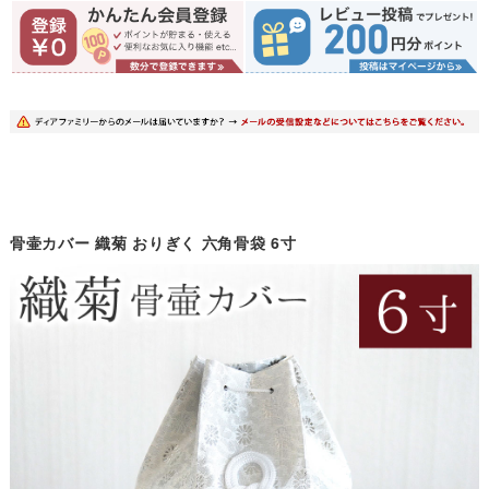
骨壷カバー 織菊 おりぎく 六角骨袋 6寸