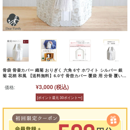
骨袋 骨壷カバー 織菊 おりぎく 六角 6寸 ホワイト シルバー 銀
菊 花柄 和風 【送料無料】6.0寸 骨壺カバー 覆袋 用 分骨 覆い袋
骨壷袋 シンプル ベーシック かわいい おしゃれ 六角骨袋 和風 モ
¥3,000
(税込)
ダン おしゃれ 納骨 人間 菊 柄 房 刺繍
価格:
[ポイント還元 30ポイント〜]