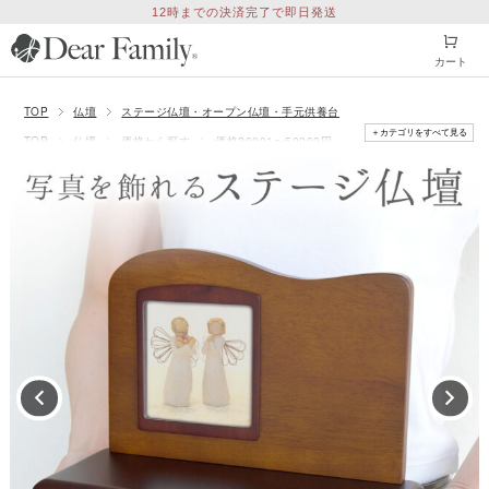
12時までの決済完了で即日発送
カート
TOP
仏壇
ステージ仏壇・オープン仏壇・手元供養台
＋カテゴリをすべて見る
TOP
仏壇
価格から探す
価格20001〜50000円
TOP
仏壇
奥行きから探す
奥行き19.9cm以内
TOP
仏壇
横幅から探す
横幅20〜29.9cm
TOP
仏壇
高さから探す
高さ19.9cm以内