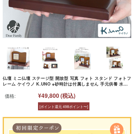
仏壇 ミニ仏壇 ステージ型 開放型 写真 フォト スタンド フォトフ
レーム ケイウノ K.UNO ※砂時計は付属しません 手元供養 水子
供養 おしゃれ 木製 インテリア シンプル メモリアル ブラウン 木
¥49,800
(税込)
製 ウッド ステージ 小さい コンパクト ミニ 小さい 台
価格:
[ポイント還元 498ポイント〜]