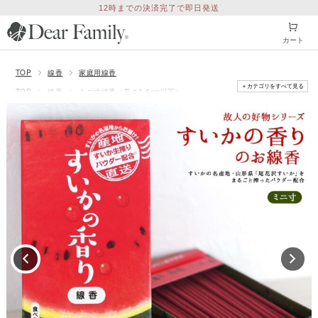
12時までの決済完了で即日発送
カート
TOP
線香
家庭用線香
＋カテゴリをすべて見る
TOP
線香
ミニ寸線香（長さ9.5cm以下）
TOP
特集
「父の日参り」のお供え