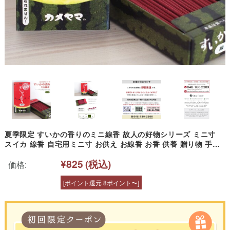
夏季限定 すいかの香りのミニ線香 故人の好物シリーズ ミニ寸
スイカ 線香 自宅用ミニ寸 お供え お線香 お香 供養 贈り物 手元
供養 供養品 仏壇 仏具 神具 線香 カメヤマローソク 亀山蝋燭 す
¥825
(税込)
いか 西瓜 夏 終活 盆 彼岸 法要 49日 お盆 父の日 家庭用 カメヤ
価格:
マ
[ポイント還元 8ポイント〜]