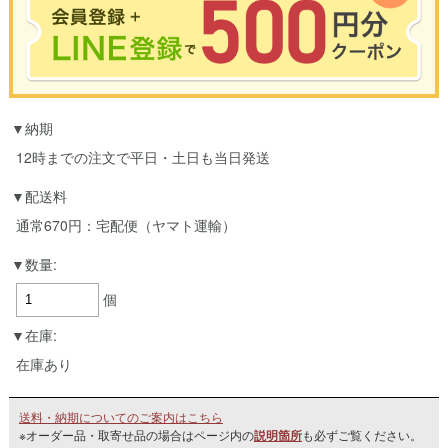
※合計3000円以上のお買い物で使用可能／おひとり様1回限定
納期
お買い物の前のご登録がおすすめです。
LINEのアカウントを使って簡単に会員登録＆ログインすることも可能です。
12時までの注文で平日・土日も当日発送
▼ご登録はこちら▼
配送料
通常670円：宅配便（ヤマト運輸）
数量:
個
在庫:
在庫あり
送料・納期についてのご案内はこちら
※オーダー品・取寄せ品の場合はページ内の
説明箇所
も必ずご覧ください。