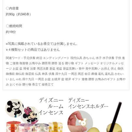
〇内容量
約90g（約340本）
〇燃焼時間
約19分
※写真に掲載されているお香立ては付属しません。
※４種類セットの商品ではありません
関連ワード：手元供養 終活 エンディングノート 現代仏具 赤ちゃん 水子 水子供養 子供 進
物 ご進物 御進物 お悔やみ 贈答用 贈答 送る 贈り物 ギフト メッセージ オリジナルメッセ
ージ お盆 盆 帰省 法要 周忌法要 新盆 初盆 新盆見舞い 喪中 喪中見舞い お供え 供え 御供
御佛前 御仏前 御霊前 仏具 神具 供養 四十九日 一周忌 周忌 命日 葬儀 返礼 返礼品 かわい
い おしゃれ 四十九日 一周忌 お盆 お彼岸 盆 彼岸 ギフト 進物 贈答 お悔みのギフト お悔や
み おくやみ 贈り物 香立て 線香立て