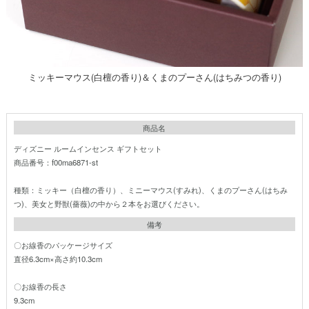
ミッキーマウス(白檀の香り)＆くまのプーさん(はちみつの香り)
商品名
ディズニー ルームインセンス ギフトセット
商品番号：f00ma6871-st
種類：ミッキー（白檀の香り）、ミニーマウス(すみれ)、くまのプーさん(はちみ
つ)、美女と野獣(薔薇)の中から２本をお選びください。
備考
〇お線香のパッケージサイズ
直径6.3cm×高さ約10.3cm
〇お線香の長さ
9.3cm