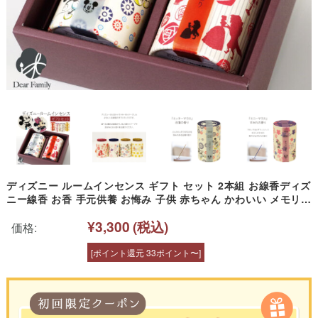
ディズニー ルームインセンス ギフト セット 2本組 お線香ディズ
ニー線香 お香 手元供養 お悔み 子供 赤ちゃん かわいい メモリア
ル 白檀 すみれ はちみつ ローズ 薔薇 Disney 贈り物 ショート
¥3,300
(税込)
短い 水子供養 カメヤマ
価格:
[ポイント還元 33ポイント〜]