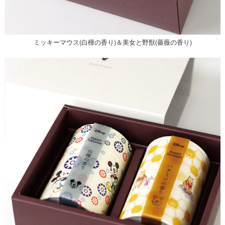
ミッキーマウス(白檀の香り)＆美女と野獣(薔薇の香り)