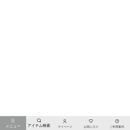
お店のTOPページへ戻る
アイテム検索
メニュー
マイページ
お気に入り
ご利用案内