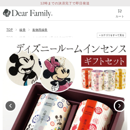
12時までの決済完了で即日発送
カート
TOP
線香
進物用線香
＋カテゴリをすべて見る
TOP
線香
ミニ寸線香（長さ9.5cm以下）