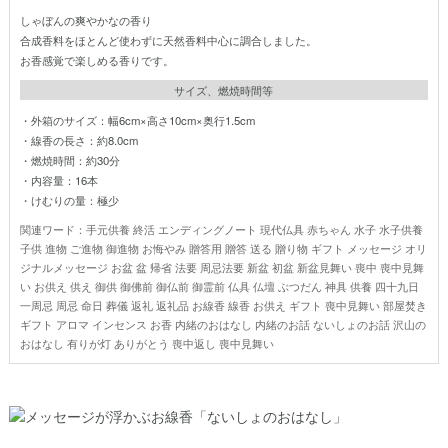
しゃぼんの爽やかなの香り
合成香料をほとんど使わずに天然香料中心に調合しました。
お香感覚で楽しめる香りです。
サイズ、燃焼時間等
・外箱のサイズ：幅6cm×高さ10cm×奥行1.5cm
・線香の長さ：約8.0cm
・燃焼時間：約30分
・内容量：16本
・けむりの量：極少
関連ワード：手元供養 終活 エンディングノート 現代仏具 赤ちゃん 水子 水子供養
子供 進物 ご進物 御進物 お悔やみ 贈答用 贈答 送る 贈り物 ギフト メッセージ オリ
ジナルメッセージ お盆 盆 帰省 法要 周忌法要 新盆 初盆 新盆見舞い 喪中 喪中見舞
い お供え 供え 御供 御佛前 御仏前 御霊前 仏具 仏壇 ぶつだん 神具 供養 四十九日
一周忌 周忌 命日 葬儀 返礼 返礼品 お線香 線香 お供え ギフト 喪中見舞い 部屋焚き
ギフト アロマ インセンス お香 内緒のおはなし 内緒のお話 ないしょのお話 沢山の
おはなし 有りが灯 ありがとう 喪中返し 喪中見舞い