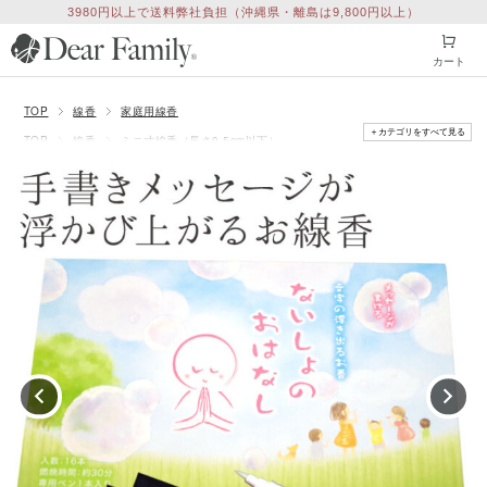
3980円以上で送料弊社負担（沖縄県・離島は9,800円以上）
カート
TOP
線香
家庭用線香
＋カテゴリをすべて見る
TOP
線香
ミニ寸線香（長さ9.5cm以下）
TOP
特集
「父の日参り」のお供え
TOP
特集
「母の日参り」のお供え