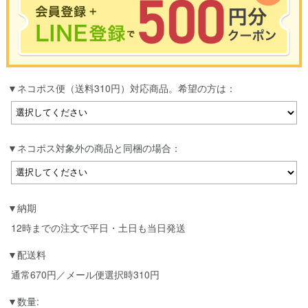
※合計3000円以上のお買い物で使用可能／おひとり様1回限定
ネコポス便（送料310円）対応商品。希望の方は：
お買い物の前のご登録がおすすめです。
LINEのアカウントを使って簡単に会員登録＆ログインすることも可能です。
▼ご登録はこちら▼
ネコポス対象外の商品と同梱の場合：
納期
12時までの注文で平日・土日も当日発送
配送料
通常670円／メール便選択時310円
数量: