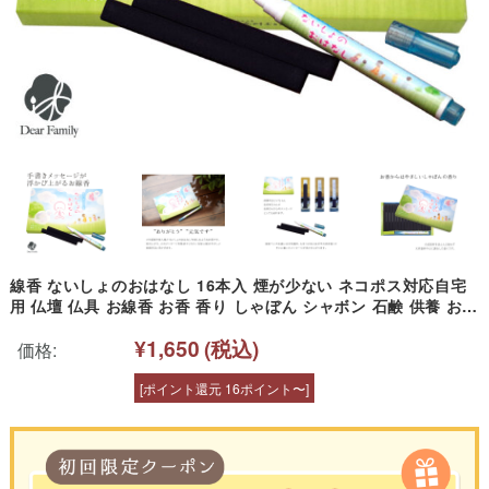
線香 ないしょのおはなし 16本入 煙が少ない ネコポス対応自宅
用 仏壇 仏具 お線香 お香 香り しゃぼん シャボン 石鹸 供養 お悔
やみ お供え 49日 一周忌 メモリアル メッセージ 手紙 微煙 あり
¥1,650
(税込)
がとう
価格:
[ポイント還元 16ポイント〜]