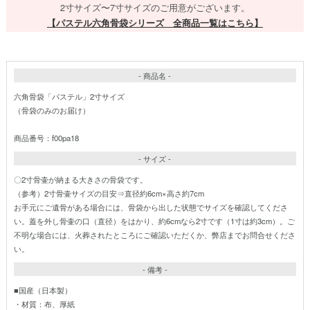
2寸サイズ〜7寸サイズのご用意がございます。
【パステル六角骨袋シリーズ 全商品一覧はこちら】
- 商品名 -
六角骨袋「パステル」2寸サイズ
（骨袋のみのお届け）
商品番号：f00pa18
- サイズ -
〇2寸骨壷が納まる大きさの骨袋です。
（参考）2寸骨壷サイズの目安⇒直径約6cm×高さ約7cm
お手元にご遺骨がある場合には、骨袋から出した状態でサイズを確認してくださ
い。蓋を外し骨壷の口（直径）をはかり、約6cmなら2寸です（1寸は約3cm）。ご
不明な場合には、火葬されたところにご確認いただくか、弊店までお問合せくださ
い。
- 備考 -
■国産（日本製）
・材質：布、厚紙