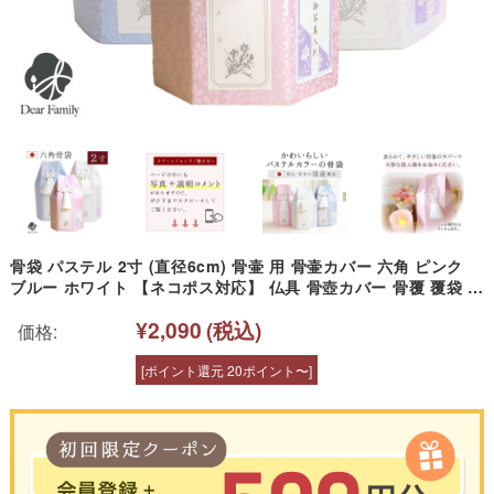
骨袋 パステル 2寸 (直径6cm) 骨壷 用 骨壷カバー 六角 ピンク
ブルー ホワイト 【ネコポス対応】 仏具 骨壺カバー 骨覆 覆袋 か
わいい 可愛い 花柄 小菊 分骨 遺骨 覆い袋 骨壷袋 骨箱 手元供養
¥2,090
(税込)
水子供養 天使ママ 袋 カバー パーソナル供養
価格:
[ポイント還元 20ポイント〜]