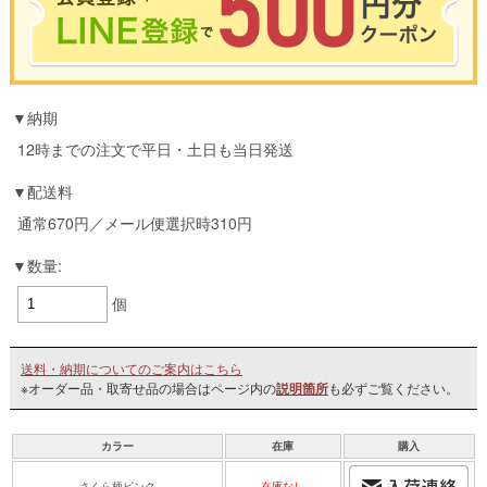
※合計3000円以上のお買い物で使用可能／おひとり様1回限定
納期
お買い物の前のご登録がおすすめです。
LINEのアカウントを使って簡単に会員登録＆ログインすることも可能です。
12時までの注文で平日・土日も当日発送
▼ご登録はこちら▼
配送料
通常670円／メール便選択時310円
数量:
個
送料・納期についてのご案内はこちら
※オーダー品・取寄せ品の場合はページ内の
説明箇所
も必ずご覧ください。
カラー
在庫
購入
さくら柄ピンク
在庫なし