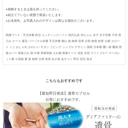
※移動するときは底を持ってください。
※組立てていない状態で発送いたします。
※お名前札、お写真入れのデザインは異なる場合がございます。
関連ワード：手元供養 終活 エンディングノート 現代仏具 赤ちゃん 水子 水子供養 子供 骨
入れ ケース 遺毛 パーソナル供養 手元供養 喉仏 箱 納骨 収骨 分骨 散骨 粉骨 火葬 カロー
ト ミニ おしゃれ かわいい モダン リビング シンプル デザイン 国産 日本製 覆い袋 覆袋 骨
壷カバー 骨壷入れ 袋 巾着 骨壷収納 入れ物 骨壷ケース 淡色 水色 ライトブルー マーガレ
ット柄 小花柄 夏 春 納骨 分骨 収骨 あす楽 あすつく 即日 翌日 急ぎ
こちらもおすすめです
【最短即日発送】遺骨カプセル
分骨におすすめです。