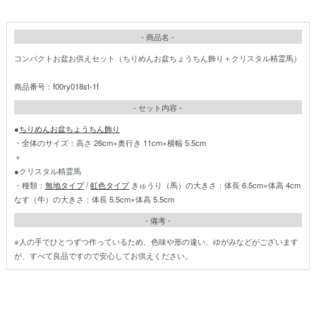
- 商品名 -
コンパクトお盆お供えセット（ちりめんお盆ちょうちん飾り＋クリスタル精霊馬）
商品番号：f00ry018st-1f
- セット内容 -
●
ちりめんお盆ちょうちん飾り
・全体のサイズ：高さ 26cm×奥行き 11cm×横幅 5.5cm
＋
●クリスタル精霊馬
・種類：
無地タイプ
/
虹色タイプ
きゅうり（馬）の大きさ：体長 6.5cm×体高 4cm
なす（牛）の大きさ：体長 5.5cm×体高 5.5cm
- 備考 -
※人の手でひとつずつ作っているため、色味や形の違い、ゆがみなどがございます
が、すべて良品ですので安心してお供えください。