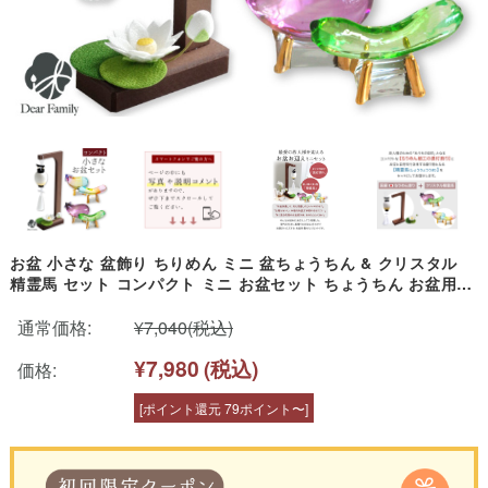
お盆 小さな 盆飾り ちりめん ミニ 盆ちょうちん & クリスタル
精霊馬 セット コンパクト ミニ お盆セット ちょうちん お盆用品
新盆飾り 初盆飾り 新盆 初盆 小型 飾りやすい モダン おしゃれ
手元供養 きゅうり なす ガラス
通常価格:
¥7,040
(税込)
¥7,980
(税込)
価格:
[ポイント還元 79ポイント〜]