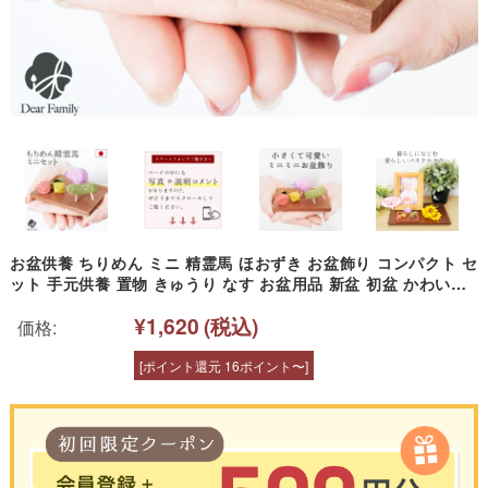
お盆供養 ちりめん ミニ 精霊馬 ほおずき お盆飾り コンパクト セ
ット 手元供養 置物 きゅうり なす お盆用品 新盆 初盆 かわいい
小さい おしゃれ 仏具 57-157
¥1,620
(税込)
価格:
[ポイント還元 16ポイント〜]