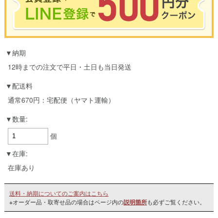
※合計3000円以上のお買い物で使用可能／おひとり様1回限定
納期
お買い物の前のご登録がおすすめです。
LINEのアカウントを使って簡単に会員登録＆ログインすることも可能です。
12時までの注文で平日・土日も当日発送
▼ご登録はこちら▼
配送料
通常670円：宅配便（ヤマト運輸）
数量:
個
在庫:
在庫あり
送料・納期についてのご案内はこちら
※オーダー品・取寄せ品の場合はページ内の
説明箇所
も必ずご覧ください。