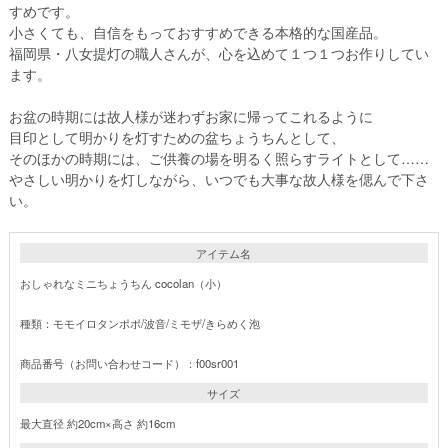
すめです。
小さくても、自信をもっておすすめできる本格的な国産品。
福岡県・八女提灯の職人さんが、心を込めて１つ１つお作りしてい
ます。
お盆の時期には故人様が迷わずお家に帰ってこれるように
目印として明かりを灯すための盆ちょうちんとして、
そのほかの時期には、ご供養の場を明るく照らすライトとして……
やさしい明かりを灯しながら、いつでも大事な故人様を偲んで下さ
い。
アイテム名
おしゃれなミニちょうちん cocolan（小）
種類：モモイロタンポポ/波音/ミモザ/きらめく泡
商品番号（お問い合わせコード）：f00sr001
サイズ
最大直径 約20cm×高さ 約16cm