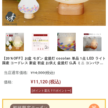
【20％OFF】お盆 モダン 盆提灯 cocolan 単品 1点 LED ライト
国産 コードレス 新盆 初盆 お供え 盆提灯 仏具 ミニ コンパクト
手元供養 水子供養 かわいい おしゃれ ちょうちん 八女提灯 和紙
当店通常価格:
¥14,300
(税込)
¥11,120
(税込)
価格:
[ポイント還元 111ポイント〜]