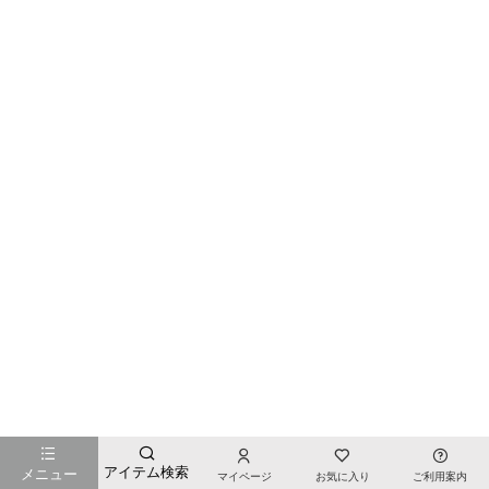
お店のTOPページへ戻る
アイテム検索
メニュー
マイページ
お気に入り
ご利用案内