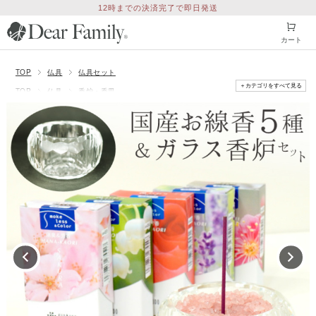
3980円以上で送料弊社負担（沖縄県・離島は9,800円以上）
カート
TOP
仏具
仏具セット
＋カテゴリをすべて見る
TOP
仏具
香炉・香皿
TOP
仏壇・仏具セット
TOP
線香
超ミニ寸線香（長さ7.5cm以下）