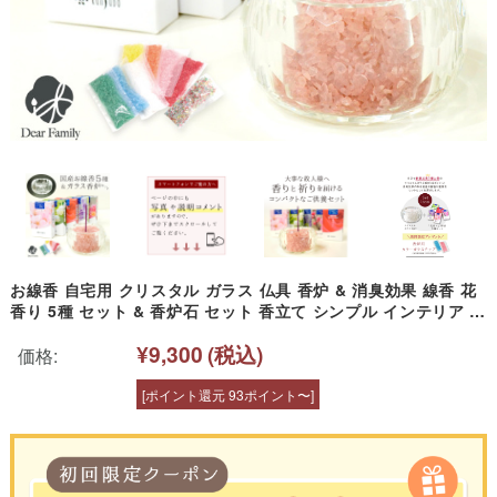
お線香 自宅用 クリスタル ガラス 仏具 香炉 & 消臭効果 線香 花
香り 5種 セット & 香炉石 セット 香立て シンプル インテリア 線
香立て 香り お花 お供え お香 桜 すずらん ローズ ラベンダー 梅
¥9,300
(税込)
手元供養 水子供養 ミニ仏壇
価格:
[ポイント還元 93ポイント〜]