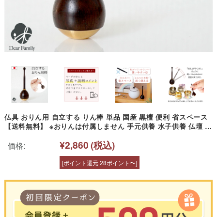
仏具 おりん用 自立する りん棒 単品 国産 黒檀 便利 省スペース
【送料無料】 ※おりんは付属しません 手元供養 水子供養 仏壇 お
しゃれ シンプル モダン デザイン 木製 揺れる マレット おりん棒
¥2,860
(税込)
リン棒 木製
価格:
[ポイント還元 28ポイント〜]