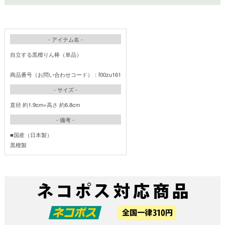
- アイテム名 -
自立する黒檀りん棒（単品）
商品番号（お問い合わせコード）：f00zu161
- サイズ -
直径 約1.9cm×高さ 約6.8cm
- 備考 -
■国産（日本製）
黒檀製