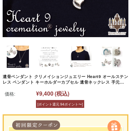
遺骨ペンダント クリメイションジュエリー Heart9 オールステン
レス ペンダント キーホルダーカプセル 遺骨ネックレス 手元供
養 仏具 ハート 9 水子供養 水子 ジュエリー アクセサリー 終活
¥9,400
(税込)
骨 骨入れ 人気
価格:
[ポイント還元 94ポイント〜]