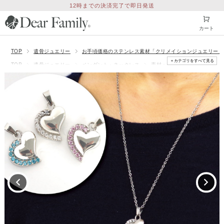
12時までの決済完了で即日発送
カート
TOP
遺骨ジュエリー
お手頃価格のステンレス素材「クリメイションジュエリー」
＋カテゴリをすべて見る
TOP
遺骨ジュエリー
ペンダント・ネックレス
素材：ステンレス
TOP
遺骨ジュエリー
価格から探す
20000円以内