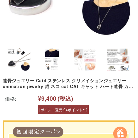
遺骨ジュエリー Cat4 ステンレス クリメイションジュエリー
cremation jewelry 猫 ネコ cat CAT キャット ハート遺骨 カプ
セル ネックレス キーホルダー ペンダント 手元供養 仏具 水子供
¥9,400
(税込)
養 水子 終活 法要 小さい 遺骨ペンダント
価格:
[ポイント還元 94ポイント〜]