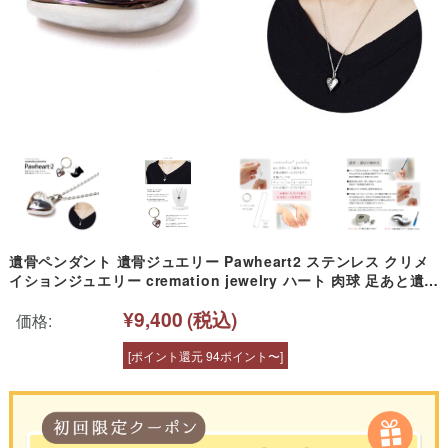
遺骨ペンダント 遺骨ジュエリー Pawheart2 ステンレス クリメ
イションジュエリー cremation jewelry ハート 肉球 足あと遺骨
カプセル 遺骨ネックレス キーホルダー ペンダント 手元供養ペ
¥9,400
(税込)
ット供養 骨入れ 骨 終活 可愛い 天使ママ
価格:
[ポイント還元 94ポイント〜]