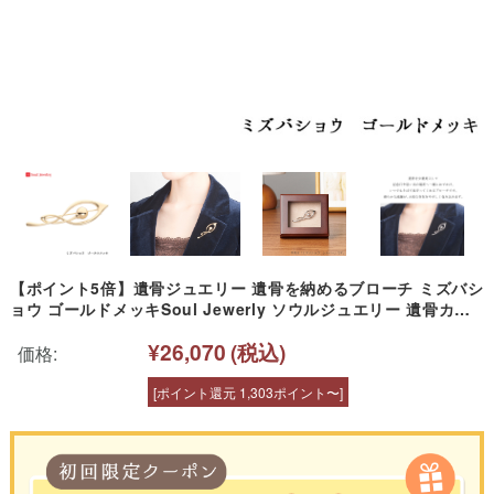
【ポイント5倍】遺骨ジュエリー 遺骨を納めるブローチ ミズバシ
ョウ ゴールドメッキSoul Jewerly ソウルジュエリー 遺骨カプ
セル ペンダント 遺骨 ブローチ 手元供養 供養品 メモリアル お骨
¥26,070
(税込)
ゴールド ジュエリー 可愛い アクセサリー 遺骨ペンダント 天使
価格:
ママ
[ポイント還元 1,303ポイント〜]