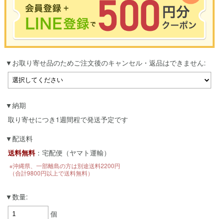
※合計3000円以上のお買い物で使用可能／おひとり様1回限定
お取り寄せ品のためご注文後のキャンセル・返品はできません:
お買い物の前のご登録がおすすめです。
LINEのアカウントを使って簡単に会員登録＆ログインすることも可能です。
▼ご登録はこちら▼
納期
取り寄せにつき1週間程で発送予定です
配送料
送料無料
：宅配便（ヤマト運輸）
※沖縄県、一部離島の方は別途送料2200円
（合計9800円以上で送料無料）
数量:
個