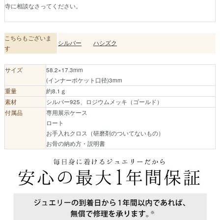
寺に相談なさってください。
こちらもございま
シルバー
ハシズク
す
サイズ
58.2×17.3mm
(インナーポケット口径)3mm
重量
約8.1ｇ
素材
シルバー925、ロジウムメッキ（ゴールド）
付属品
専用展示ケース
ロート
お手入れクロス（研磨剤のついてないもの）
お骨の納め方・説明書