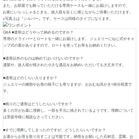
また、お部屋でも飾っていただける専用ケースも一緒にお届けしますので、
お家にいらっしゃるときも、故人様を近くに感じながらご供養いただけます。
※写真上は『シルバー』です。ケースは同様のタイプになります。
Q&A
■遺骨はどうやって納めるのですか？
専用のドライバーとロートを一緒にお届けします。 ジュエリーにねじ式やキャ
ップ式の蓋がありますので、ロートを使ってお骨をお納めください。
■遺骨以外のものは納めてはいけないのですか？
遺髪や、故人様が残された小さな遺品をお納めいただいても大丈夫です。
■遺骨はどのくらい入りますか？
ジュエリーの種類やお骨の様子にも寄りますが、おおむね耳かき1杯分程度で
す。
■残りのご遺骨はどうしたらいいですか？
多くの方がお墓に埋葬し、一部を手元に残されているようです。埋葬について
は菩提寺様に相談なさってください。
■すでに埋葬してしまったのですが、どうしたらいいですか？
お墓からお骨を取り出すことは可能です。納骨をお願いした石材店、霊園、お