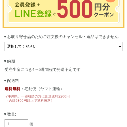
※合計3000円以上のお買い物で使用可能／おひとり様1回限定
お取り寄せ品のためご注文後のキャンセル・返品はできません:
お買い物の前のご登録がおすすめです。
LINEのアカウントを使って簡単に会員登録＆ログインすることも可能です。
▼ご登録はこちら▼
納期
受注生産につき4～5週間程で発送予定です
配送料
送料無料
：宅配便（ヤマト運輸）
※沖縄県、一部離島の方は別途送料2200円
（合計9800円以上で送料無料）
数量:
個