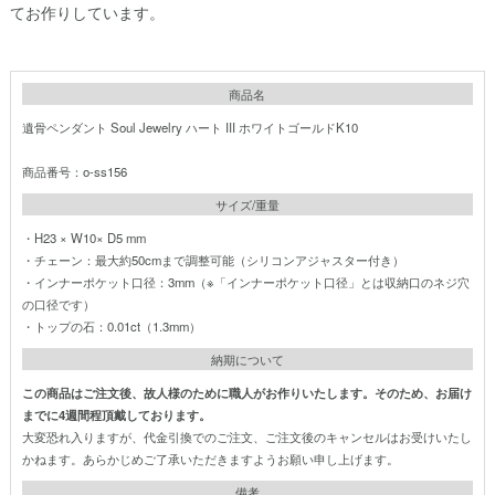
てお作りしています。
商品名
遺骨ペンダント Soul Jewelry ハート III ホワイトゴールドK10
商品番号：o-ss156
サイズ/重量
・H23 × W10× D5 mm
・チェーン：最大約50cmまで調整可能（シリコンアジャスター付き）
・インナーポケット口径：3mm（※「インナーポケット口径」とは収納口のネジ穴
の口径です）
・トップの石：0.01ct（1.3mm）
納期について
この商品はご注文後、故人様のために職人がお作りいたします。そのため、お届け
までに4週間程頂戴しております。
大変恐れ入りますが、代金引換でのご注文、ご注文後のキャンセルはお受けいたし
かねます。あらかじめご了承いただきますようお願い申し上げます。
備考