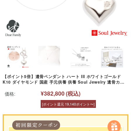
【ポイント5倍】遺骨ペンダント ハート III ホワイトゴールド
K10 ダイヤモンド 国産 手元供養 供養 Soul Jewelry 遺骨カプ
セル アクセサリー 水子供養 遺骨 遺灰 骨入れ 分骨 天使ママ ソ
¥382,800
(税込)
ウルジュエリー カロート ネックレス
価格:
[ポイント還元 19,140ポイント〜]