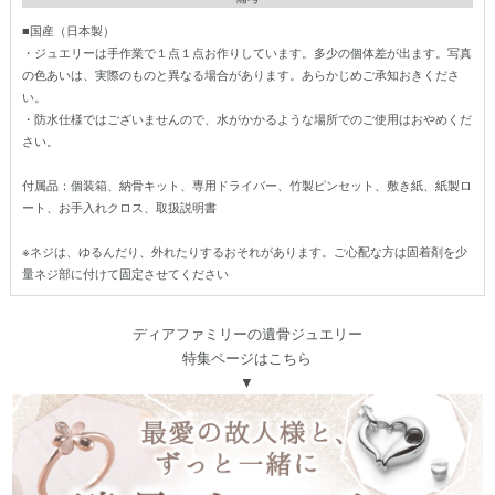
■国産（日本製）
・ジュエリーは手作業で１点１点お作りしています。多少の個体差が出ます。写真
の色あいは、実際のものと異なる場合があります。あらかじめご承知おきくださ
い。
・防水仕様ではございませんので、水がかかるような場所でのご使用はおやめくだ
さい。
付属品：個装箱、納骨キット、専用ドライバー、竹製ピンセット、敷き紙、紙製ロ
ート、お手入れクロス、取扱説明書
※ネジは、ゆるんだり、外れたりするおそれがあります。ご心配な方は固着剤を少
量ネジ部に付けて固定させてください
ディアファミリーの遺骨ジュエリー
特集ページはこちら
▼