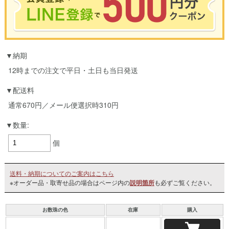
※合計3000円以上のお買い物で使用可能／おひとり様1回限定
納期
お買い物の前のご登録がおすすめです。
LINEのアカウントを使って簡単に会員登録＆ログインすることも可能です。
12時までの注文で平日・土日も当日発送
▼ご登録はこちら▼
配送料
通常670円／メール便選択時310円
数量:
個
送料・納期についてのご案内はこちら
※オーダー品・取寄せ品の場合はページ内の
説明箇所
も必ずご覧ください。
お数珠の色
在庫
購入