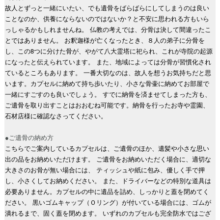
故人とずっと一緒にいたい、でも遺骨をばらばらにしてしまうのは良い
ことなのか、供養にならないのではないか？と不安に思われる方もいら
っしゃるかもしれませんね。 仏教の考えでは、分骨は決して間違ったこ
とではありません。 お釈迦様が亡くなったとき、８人の弟子に分骨を
し、この8つに分けた骨が、やがて八大霊塔に祀られ、これが寺院の起源
になったと伝えられています。 また、地域によっては分骨が習慣化され
ているところもあります。 一番大切なのは、故人を想うお気持ちだと思
います。カプセルに納めて持ち歩いたり、小さな骨壷に納めてお部屋で
一緒にすごすのも良いでしょう。 すでに納骨を済ませてしまった方も、
ご遺骨を取り出すことはおおむね可能です。納骨を行ったお寺や霊園、
石材店様に確認なさってください。
●ご遺骨の納め方
こちらでご案内しているカプセルは、ご遺骨のほか、遺髪や小さな思い
出の品をお納めいただけます。 ご遺骨をお納めいただく場合に、適切な
大きさのお骨が無い場合には、 ティッシュや紙に包み、優しく手で押
し、小さくしてお納めください。 また、ドライバーなどの特別な道具は
必要ありません。カプセルの中に遺品を詰め、しっかりと蓋を閉めてく
ださい。 黒いゴムキャップ（Ｏリング）が付いている場合には、ゴムが
潰れるまで、固く蓋を閉めます。 いずれのカプセルも完全防水ではござ