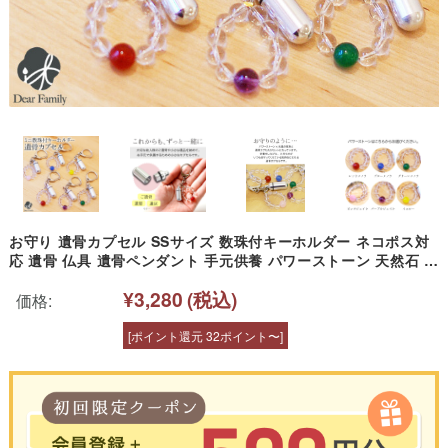
お守り 遺骨カプセル SSサイズ 数珠付キーホルダー ネコポス対
応 遺骨 仏具 遺骨ペンダント 手元供養 パワーストーン 天然石 メ
ノウ ジェイド クリスタル 瑪瑙 翡翠 水晶 骨 骨入れ ケース 終活
¥3,280
(税込)
水子供養 水子 かわいい 小さい 天使ママ 赤ちゃん 子供
価格:
[ポイント還元 32ポイント〜]