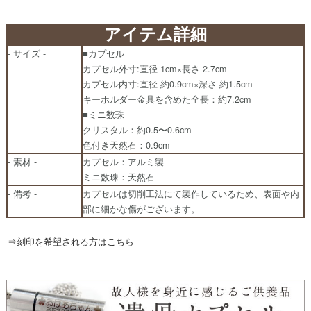
アイテム詳細
- サイズ -
■カプセル
カプセル外寸:直径 1cm×長さ 2.7cm
カプセル内寸:直径 約0.9cm×深さ 約1.5cm
キーホルダー金具を含めた全長：約7.2cm
■ミニ数珠
クリスタル：約0.5〜0.6cm
色付き天然石：0.9cm
- 素材 -
カプセル：アルミ製
ミニ数珠：天然石
- 備考 -
カプセルは切削工法にて製作しているため、表面や内
部に細かな傷がございます。
⇒刻印を希望される方はこちら