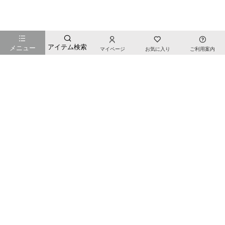
お店のTOPページへ戻る
アイテム検索
メニュー
マイページ
お気に入り
ご利用案内