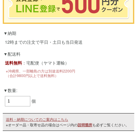
※合計3000円以上のお買い物で使用可能／おひとり様1回限定
納期
お買い物の前のご登録がおすすめです。
LINEのアカウントを使って簡単に会員登録＆ログインすることも可能です。
12時までの注文で平日・土日も当日発送
▼ご登録はこちら▼
配送料
送料無料
：宅配便（ヤマト運輸）
※沖縄県、一部離島の方は別途送料2200円
（合計9800円以上で送料無料）
数量:
個
送料・納期についてのご案内はこちら
※オーダー品・取寄せ品の場合はページ内の
説明箇所
も必ずご覧ください。