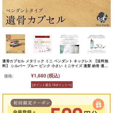
遺骨カプセル メタリック ミニ ペンダント ネックレス 【送料無
料】 シルバー ブルー ピンク 小さい ミニサイズ 遺髪 納骨 遺灰
分骨 仏具 カプセル 手元供養 供養品 分骨 水子供養 49日 骨入れ
¥1,680
(税込)
人間 赤ちゃん 子供 天使ママ new
価格:
[ポイント還元 16ポイント〜]