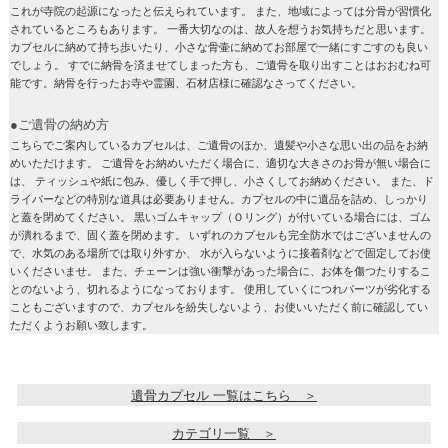
これが寺院の起源になったと伝えられています。 また、地域によっては分骨が習慣化
されているところもあります。 一番大切なのは、故人を想うお気持ちだと思います。
カプセルに納めて持ち歩いたり、小さな骨壷に納めてお部屋で一緒にすごすのも良い
でしょう。 すでに納骨を済ませてしまった方も、ご遺骨を取り出すことはおおむね可
能です。納骨を行ったお寺や霊園、石材店様に確認なさってください。
●ご遺骨の納め方
こちらでご案内しているカプセルは、ご遺骨のほか、遺髪や小さな思い出の品をお納
めいただけます。 ご遺骨をお納めいただく場合に、適切な大きさのお骨が無い場合に
は、 ティッシュや紙に包み、優しく手で押し、小さくしてお納めください。 また、ド
ライバーなどの特別な道具は必要ありません。カプセルの中に遺品を詰め、しっかり
と蓋を閉めてください。 黒いゴムキャップ（Ｏリング）が付いている場合には、ゴム
が潰れるまで、固く蓋を閉めます。 いずれのカプセルも完全防水ではございませんの
で、水気のある場所では取り外すか、 水が入らないように接着剤などで固定してお使
いくださいませ。 また、チェーンは強い衝撃があった場合に、お体を傷つたりするこ
とのないよう、切れるようになっております。 使用していくにつれパーツが劣化する
こともございますので、カプセルを紛失しないよう、お使いいただく前に確認してい
ただくようお願い致します。
遺骨カプセル 一覧はこちら ＞
カテゴリ一覧 ＞