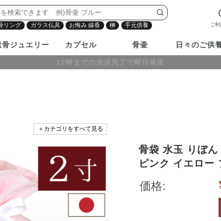
ご利
骨リング
ガラス仏具
お悔み 線香
榊
手元供養
遺骨ジュエリー
カプセル
骨壷
日々のご供
12時までの決済完了で即日発送
＋カテゴリをすべて見る
骨袋 水玉 りぼん 
ピンク イエロー ブルー
い おしゃれ 可愛
価格:
手元供養 水子供養