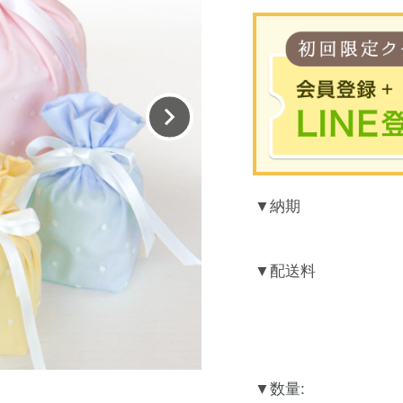
※合計30
納期
お買
LINEのアカウント
配送料
数量: