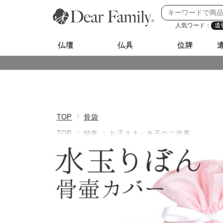
人気ワード：
遺
仏壇
仏具
位牌
TOP
骨袋
TOP
特集
お子さま・水子のご供養