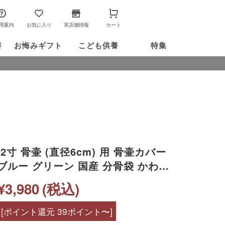
用案内
お気に入り
実店舗情報
カート
養
お悔み
ギフト
こども供養
特集
2寸 骨壷 (直径6cm) 用 骨壷カバー
 グリーン 国産 分骨袋 かわい
い 骨箱 骨壺カバー 骨覆 覆袋 覆い袋
¥3,980
(税込)
 天使ママ 袋 カバー 人間用
[ポイント還元 39ポイント〜]