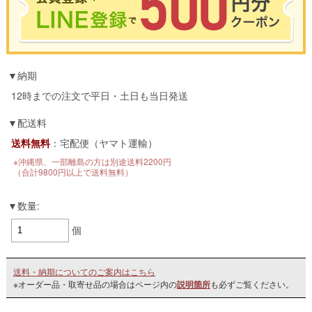
※合計3000円以上のお買い物で使用可能／おひとり様1回限定
納期
お買い物の前のご登録がおすすめです。
LINEのアカウントを使って簡単に会員登録＆ログインすることも可能です。
12時までの注文で平日・土日も当日発送
▼ご登録はこちら▼
配送料
送料無料
：宅配便（ヤマト運輸）
※沖縄県、一部離島の方は別途送料2200円
（合計9800円以上で送料無料）
数量:
個
送料・納期についてのご案内はこちら
※オーダー品・取寄せ品の場合はページ内の
説明箇所
も必ずご覧ください。