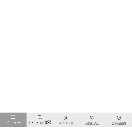
お店のTOPページへ戻る
アイテム検索
メニュー
マイページ
お気に入り
ご利用案内