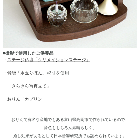
■撮影で使用したご供養品
・
ステージ仏壇「クリメイションステージ」
・
骨袋「水玉りぼん」
※3寸を使用
・
「きらきら写真立て」
・
おりん「カプリン」
おりんで有名な産地でもある富山県高岡市で作られているので、
音色ももちろん素晴らしく、
癒し効果があるとして日本音響研究所でも認められています。