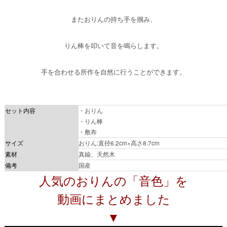
またおりんの持ち手を掴み、
りん棒を叩いて音を鳴らします。
手を合わせる所作を自然に行うことができます。
セット内容
・おりん
・りん棒
・敷布
サイズ
おりん:直径6.2cm×高さ8.7cm
素材
真鍮、天然木
備考
国産
人気のおりんの「音色」を
動画にまとめました
▼