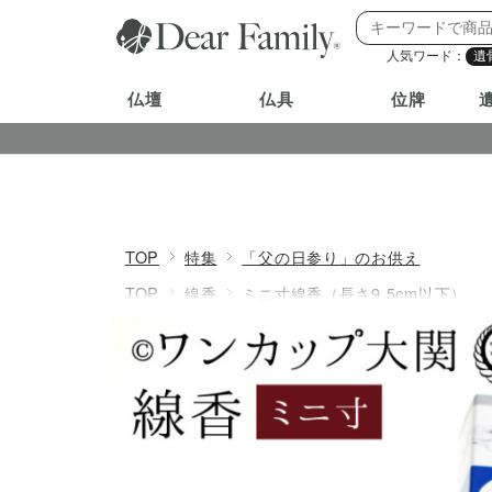
人気ワード：
遺
仏壇
仏具
位牌
TOP
特集
「父の日参り」のお供え
TOP
線香
ミニ寸線香（長さ9.5cm以下）
TOP
線香
家庭用線香