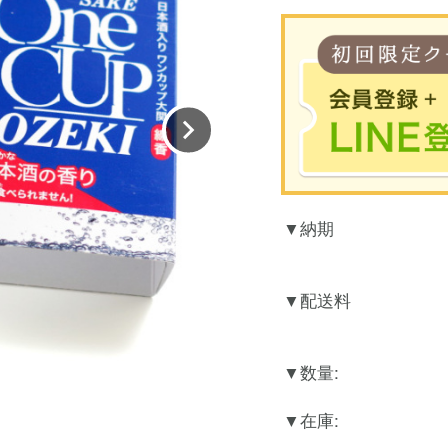
※合計30
納期
お買
LINEのアカウント
配送料
数量:
在庫: