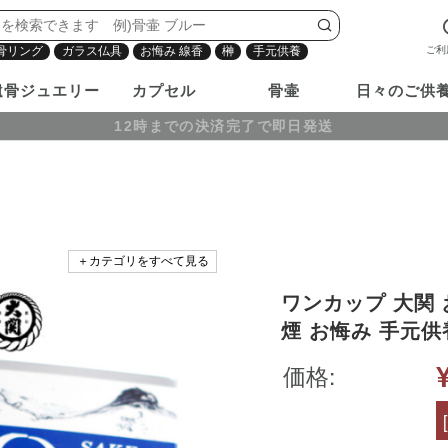
ご利
骨リング
ガラス仏具
お悔み 線香
榊
手元供養
遺骨ジュエリー
カプセル
骨壷
日々のご供
12時までの決済完了で即日発送
＋カテゴリをすべて見る
ワンカップ 大関 
煙 お悔み 手元供
ル 日本酒 カップ
価格:
メヤマ