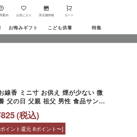
用案内
お気に入り
実店舗情報
カート
養
お悔み
ギフト
こども供養
特集
お線香 ミニ寸 お供え 煙が少ない 微
養 父の日 父親 祖父 男性 食品サンプ
酒 お酒 故人の好物 自宅用 家庭用 カ
¥825
(税込)
[ポイント還元 8ポイント〜]