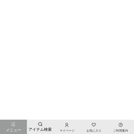
お店のTOPページへ戻る
アイテム検索
メニュー
マイページ
お気に入り
ご利用案内