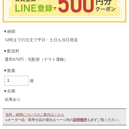
※合計3000円以上のお買い物で使用可能／おひとり様1回限定
納期
お買い物の前のご登録がおすすめです。
LINEのアカウントを使って簡単に会員登録＆ログインすることも可能です。
12時までの注文で平日・土日も当日発送
▼ご登録はこちら▼
配送料
通常670円：宅配便（ヤマト運輸）
数量:
個
在庫:
在庫あり
送料・納期についてのご案内はこちら
※オーダー品・取寄せ品の場合はページ内の
説明箇所
も必ずご覧ください。