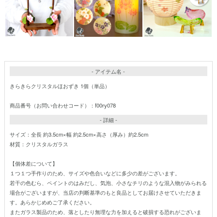
- アイテム名 -
きらきらクリスタルほおずき 1個（単品）
商品番号（お問い合わせコード）：f00ry078
- 詳細 -
サイズ：全長 約3.5cm×幅 約2.5cm×高さ（厚み）約2.5cm
材質：クリスタルガラス
【個体差について】
１つ１つ手作りのため、サイズや色合いなどに多少の差がございます。
若干の色むら、ペイントのはみだし、気泡、小さなチリのような混入物がみられる
場合がございますが、当店の判断基準のもと良品としてお届けさせていただきま
す。あらかじめめご了承ください。
またガラス製品のため、落としたり無理な力を加えると破損する恐れがございま