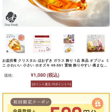
お盆供養 クリスタル ほおずき ガラス 飾り 1点 単品 オブジェ ミ
ニ かわいい 小さい ホオズキ 49-561 置物 飾りやすい 痛まない
お盆用品 鬼灯 ガラス製 ガラス細工 新盆 初盆 手元供養 おしゃれ
¥1,080
(税込)
仏具 cobj
価格:
[ポイント還元 10ポイント〜]