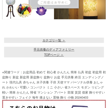
カテゴリ一覧 ＞
手元供養のディアファミリー
TOPページ ＞
※関連ワード：お盆用品 初めて 初心者 かんたん 簡単 仏具 初盆 初盆用 初
盆飾り 新盆 新盆用 新盆飾り 盆飾り お盆 手元供養 終活 エンディングノ
ート 現代仏具 赤ちゃん 水子供養 子供 天使ママ パーソナル供養 おしゃ
れ かわいい 可愛い コンパクト ミニ 小さい 省スペース モダン リビング
軽い 簡単 かんたん 帰省 マンション アパート 部屋 賃貸 借家 飾りやすい
置きやすい フェイク 毎年 痛まない 置物 飾り 小物 20240403