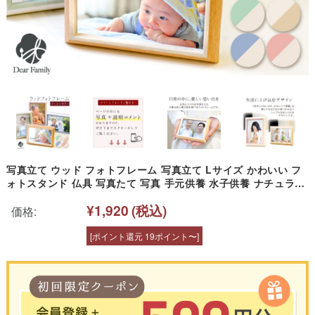
写真立て ウッド フォトフレーム 写真立て Lサイズ かわいい フ
ォトスタンド 仏具 写真たて 写真 手元供養 水子供養 ナチュラル
グリーン ピンク ブルー お供え 遺影 可愛い おしゃれ インテリア
¥1,920
(税込)
SF14-L
価格:
[ポイント還元 19ポイント〜]