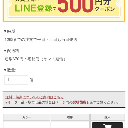
※合計3000円以上のお買い物で使用可能／おひとり様1回限定
納期
お買い物の前のご登録がおすすめです。
LINEのアカウントを使って簡単に会員登録＆ログインすることも可能です。
12時までの注文で平日・土日も当日発送
▼ご登録はこちら▼
配送料
通常670円：宅配便（ヤマト運輸）
数量:
個
送料・納期についてのご案内はこちら
※オーダー品・取寄せ品の場合はページ内の
説明箇所
も必ずご覧ください。
カラー
在庫
購入