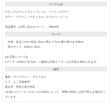
- アイテム名 -
ナチュラルウッドフォトフレーム〈ツートンカラー〉
カラー：グリーン／ナチュラル／ネイビー／ピンク
商品番号（お問い合わせコード）：f00sd18
- サイズ -
・全体：短辺 11cm×長辺 15cm×厚み 1.7cm×最大奥行き 約8cm
・窓のサイズ：8.2cm×12cm
●お写真について●
Lサイズ（8.9cm×12.7cm 一般的な写真サイズ）のお写真を収められます。
- 備考 -
素材：ポリスチレン、ガラスなど
たて・よこ写真兼用
置き型・壁掛け両方対応
※お使いのパソコンやモニタの状況によって、実際の色味とは若干異なる場合がご
ざいます。