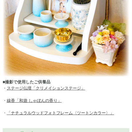
■撮影で使用したご供養品
・
ステージ仏壇「クリメイションステージ」
・
線香「和遊 しゃぼんの香り」
・
「ナチュラルウッドフォトフレーム〈ツートンカラー〉」