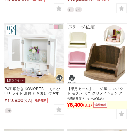
置き畳 おくだけ 滑り止め 台 ssbd
プル ミニ 小さい かわいい おしゃれ
インテリア リビング 手元供養 水子
供養 家具調
4寸
3寸
仏壇 扉付き KOMOREBI こもれび
【限定セール】ミニ仏壇 コンパク
LEDライト 扉付 引き出し 付 6寸 高
ト モダン ミニ クリメイション ステ
20cm骨壷 収納 インテリア 上置
ージ仏壇 供養台シンプル ミニ仏壇
¥12,800
当店通常価格:
¥9,400
(税込)
(税込)
送料無料
f00ke013 シンプル ミニ仏壇 かわ
小さい仏壇 おしゃれ ステージ オー
¥8,400
(税込)
送料無料
いい おしゃれ リビング 水子供養 コ
プンタイプ 手元供養台 仏具 リビン
ンパクト 小型 家具調 ピンク グリー
グ 人気 終活 供養 小さい コンパク
6寸
ン ホワイト
ト 台 水子 水子供養 天使ママ