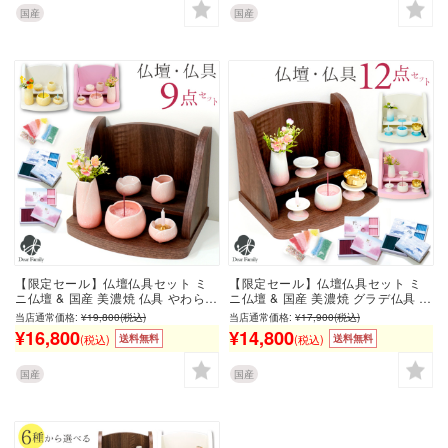
いい おしゃれ 仏壇セット 仏具付仏
養 かわいい おしゃれ 仏壇セット 仏
国産
国産
檀セット bb
具付仏檀セット bb
【限定セール】仏壇仏具セット ミ
【限定セール】仏壇仏具セット ミ
ニ仏壇 & 国産 美濃焼 仏具 やわらぎ
ニ仏壇 & 国産 美濃焼 グラデ仏具 &
の花 さくらorゆず & 線香 ろうそく
ミニ おりん & 桜or潮の香り 線香 ろ
当店通常価格:
¥19,800
(税込)
当店通常価格:
¥17,900
(税込)
桜or潮の香り & 香炉石 2袋 トータ
うそく & 香炉石 トータル セット ス
¥16,800
¥14,800
(税込)
(税込)
送料無料
送料無料
ルステージ仏壇 小さい コンパクト
テージ仏壇 小さい コンパクト 手元
手元供養 水子 かわいい おしゃれ シ
供養 水子供養 おしゃれ シンプル モ
ンプル 仏壇セット 赤ちゃん 子供
ダン 仏壇セット 赤ちゃん 子供 bb
国産
国産
bb