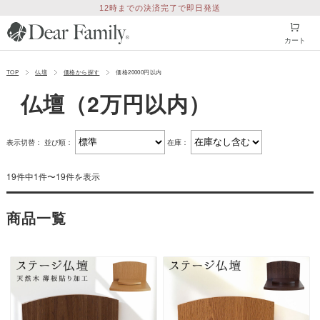
12時までの決済完了で即日発送
カート
TOP
仏壇
価格から探す
価格20000円以内
仏壇（2万円以内）
表示切替：
並び順：
在庫：
19件中1件〜19件を表示
商品一覧