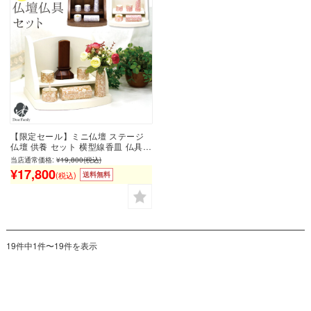
【限定セール】ミニ仏壇 ステージ
仏壇 供養 セット 横型線香皿 仏具5
点セット 仏壇仏具セット 仏壇 ミニ
当店通常価格:
¥19,800
(税込)
小さい 手元供養 仏具 水子供養 水子
¥17,800
(税込)
送料無料
供養品 家具調 おしゃれ シンプル モ
ダン 手元供養台 桜 かわいい コンパ
クト ブラウン ホワイト 桜特集 bb
19件中1件〜19件を表示