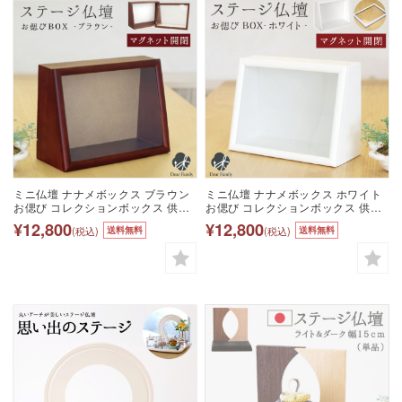
ミニ仏壇 ナナメボックス ブラウン
ミニ仏壇 ナナメボックス ホワイト
お偲び コレクションボックス 供養
お偲び コレクションボックス 供養
台 手元供養台仏壇 ミニサイズ 仏具
台 手元供養台仏壇 ミニサイズ 仏具
¥12,800
¥12,800
(税込)
(税込)
送料無料
送料無料
神具 モダン おしゃれ シンプル 供養
神具 モダン おしゃれ シンプル 供養
供養品 手元供養 メモリアルボック
供養品 手元供養 メモリアルボック
ス ケース 箱 終活 展示 赤ちゃん 子
ス ケース 箱 終活 展示 水子供養 水
供 水子供養 水子 可愛い
子 赤ちゃん 子供 可愛い