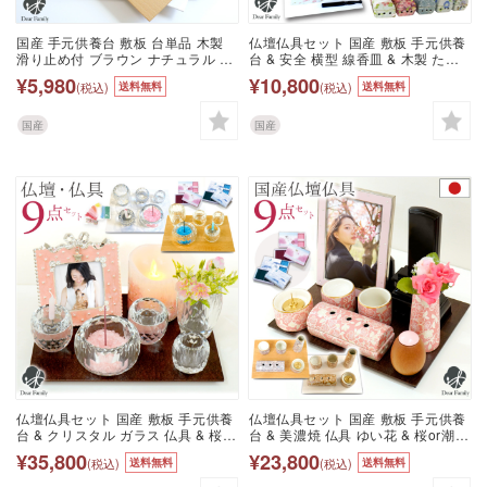
国産 手元供養台 敷板 台単品 木製
仏壇仏具セット 国産 敷板 手元供養
滑り止め付 ブラウン ナチュラル ホ
台 & 安全 横型 線香皿 & 木製 たま
ワイト ステージ仏壇 オープン仏壇
ご型 線香差し トータル セット ミニ
¥5,980
¥10,800
(税込)
(税込)
送料無料
送料無料
ミニ仏壇 手元供養 仏具 プレート 家
仏壇 線香ホルダー ミニ 小さい コン
具調 モダン 小さい コンパクト ミニ
パクト シンプル リビング マンショ
茶色 くるみ 可愛い おしゃれ 49日
ン 手元供養 水子供養 かわいい おし
国産
国産
お彼岸 お盆 神具 天使ママ
ゃれ bb
仏壇仏具セット 国産 敷板 手元供養
仏壇仏具セット 国産 敷板 手元供養
台 & クリスタル ガラス 仏具 & 桜or
台 & 美濃焼 仏具 ゆい花 & 桜or潮の
潮の香り 線香 ろうそく & 香炉石 ト
香り 線香 ろうそく & カーボンフェ
¥35,800
¥23,800
(税込)
(税込)
送料無料
送料無料
ータル セット ミニ仏壇 ミニ 小さい
ルト トータル セット ミニ仏壇 ミニ
コンパクト 手元供養 水子供養 かわ
小さい コンパクト 手元供養 水子供