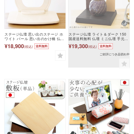
ステージ仏壇 思い出のステージ ホ
ステージ仏壇 ライト＆ダーク 150
ワイト パール 思い出のかけ橋 仏壇
国産送料無料 仏壇 ミニ仏壇 手元供
木製 ミニ仏壇 手元供養 白 パールホ
養 シンプル スタイリッシュ おしゃ
¥18,900
¥19,300
(税込)
(税込)
送料無料
送料無料
ワイト コンパクト おしゃれ 可愛い
れ 水子供養 供養 水子 日本製 上品
モダン シンプル スタンド ステージ
木製 終活 ブラウン ライトブラウン
ご好評につき品切れ中
台 供養台 水子供養 天使ママ ssbd
茶色 家具調 モダン コンパクト 小さ
い 台 天使ママ