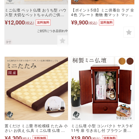
ミニ仏壇 ペット仏壇 おうち型 ハウ
【ポイント5倍】ミニ供養台 ラグ 全
ス型 大切なペットちゃんのご供養
4色 プレート 敷物 敷マット マット
に ステージ仏壇 供養台 ホワイト ピ
位牌置き 台 モダン 小さい コンパク
¥12,000
¥9,900
(税込)
(税込)
送料無料
送料無料
ンク グリーン ペット用仏壇 ペット
ト ミニ シンプル おしゃれ シルバー
供養 オープン仏壇 引き出し 開放 か
ブラック ゴールド ピンク 置き場所
ご好評につき品切れ中
わいい おしゃれ インテリア リビン
ソウルステージ ステージ仏壇 ミニ
グ シンプル 3寸
仏壇 手元供養 供養 仏壇 仏具 骨壺
3寸
骨壷
置くだけ ミニ畳 市松模様 たたみ 小
ミニ仏壇 小型 コンパクト ヤスラギ
さい お供え 仏具 ミニ仏壇 仏壇 供
11号 扉 引き出し付 ブラウン 茶色
養 手元供養 敷物 ミニ マット 敷 畳
木製 4寸 3寸 上置 木目 供養台 シン
¥4,300
¥19,800
(税込)
(税込)
送料無料
送料無料