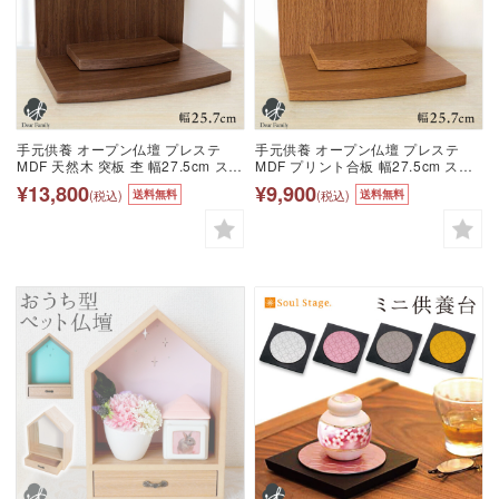
手元供養 オープン仏壇 プレステ
手元供養 オープン仏壇 プレステ
MDF 天然木 突板 杢 幅27.5cm ステ
MDF プリント合板 幅27.5cm ステ
ージ仏壇 軽い オープン モダン モダ
ージ仏壇 軽い オープン モダン モダ
¥13,800
¥9,900
(税込)
(税込)
送料無料
送料無料
ン仏壇 おしゃれ 2way ブラウン ナ
ン仏壇 おしゃれ 2way ブラウン ナ
チュラル シンプル 木目調 ブラウン
チュラル シンプル 木目調 ブラウン
茶色 おしゃれ シック スペース イン
茶色 おしゃれ シック スペース イン
テリア マンション コンパクト
テリア マンション コンパクト