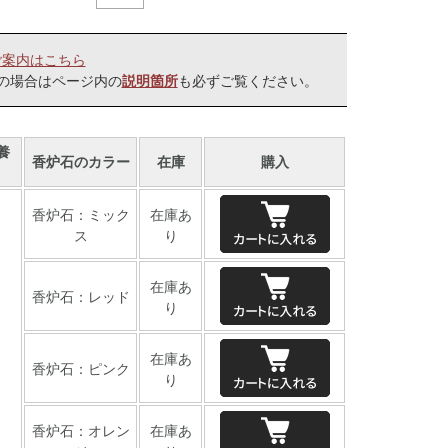
ご案内はこちら
の場合はページ内の
も必ずご覧ください。
説明箇所
養
香炉石のカラー
在庫
購入
香炉石：ミック
在庫あ
ス
り
在庫あ
香炉石：レッド
り
在庫あ
香炉石：ピンク
り
香炉石：オレン
在庫あ