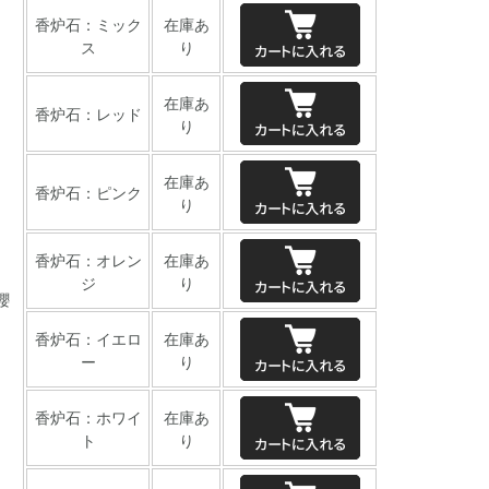
香炉石：ミック
在庫あ
ス
り
在庫あ
香炉石：レッド
り
在庫あ
香炉石：ピンク
り
香炉石：オレン
在庫あ
ジ
り
櫻
香炉石：イエロ
在庫あ
ー
り
香炉石：ホワイ
在庫あ
ト
り