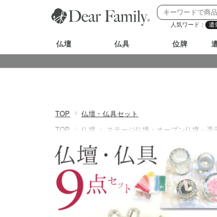
人気ワード：
遺
仏壇
仏具
位牌
TOP
仏壇・仏具セット
TOP
仏壇
ステージ仏壇・オープン仏壇・手
TOP
仏壇
価格から探す
価格20000円以