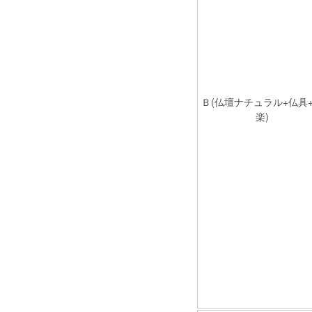
Ｂ(仏壇ナチュラル+仏具
楽)