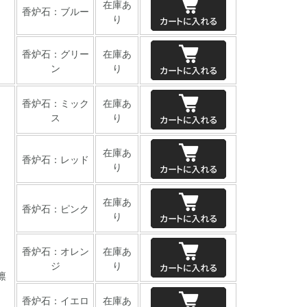
在庫あ
香炉石：ブルー
り
香炉石：グリー
在庫あ
ン
り
香炉石：ミック
在庫あ
ス
り
在庫あ
香炉石：レッド
り
在庫あ
香炉石：ピンク
り
香炉石：オレン
在庫あ
ジ
り
凛
香炉石：イエロ
在庫あ