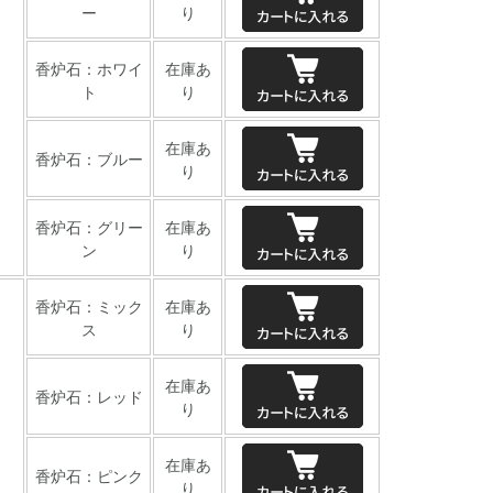
ー
り
香炉石：ホワイ
在庫あ
ト
り
在庫あ
香炉石：ブルー
り
香炉石：グリー
在庫あ
ン
り
香炉石：ミック
在庫あ
ス
り
在庫あ
香炉石：レッド
り
在庫あ
香炉石：ピンク
り