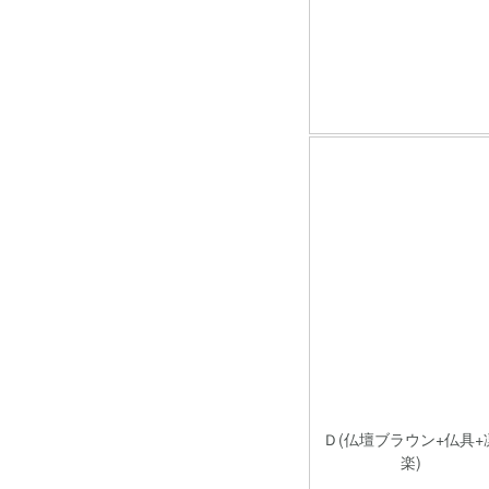
Ｄ(仏壇ブラウン+仏具+
楽)