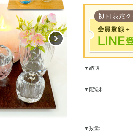
※合計30
納期
お買
LINEのアカウント
配送料
数量: