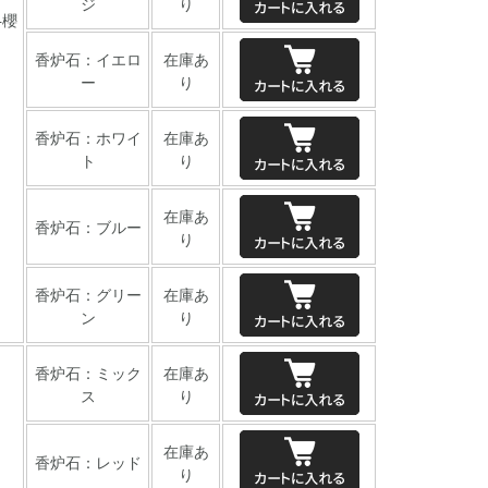
ジ
り
+櫻
香炉石：イエロ
在庫あ
ー
り
香炉石：ホワイ
在庫あ
ト
り
在庫あ
香炉石：ブルー
り
香炉石：グリー
在庫あ
ン
り
香炉石：ミック
在庫あ
ス
り
在庫あ
香炉石：レッド
り