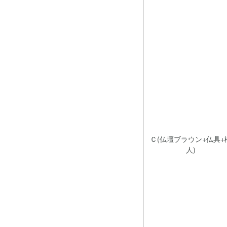
Ｃ(仏壇ブラウン+仏具+
人)