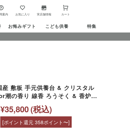
用案内
お気に入り
実店舗情報
カート
養
お悔み
ギフト
こども供養
特集
産 敷板 手元供養台 & クリスタル
桜or潮の香り 線香 ろうそく & 香炉石
ミニ仏壇 ミニ 小さい コンパクト 手
¥35,800
(税込)
かわいい おしゃれ 仏壇セット 仏具
[ポイント還元 358ポイント〜]