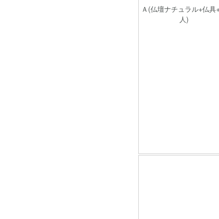
Ａ(仏壇ナチュラル+仏具
人)