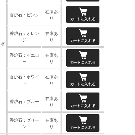
在庫あ
香炉石：ピンク
り
香炉石：オレン
在庫あ
ジ
り
+凛
香炉石：イエロ
在庫あ
ー
り
香炉石：ホワイ
在庫あ
ト
り
在庫あ
香炉石：ブルー
り
香炉石：グリー
在庫あ
ン
り