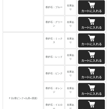
在庫あ
香炉石：ブルー
り
香炉石：グリー
在庫あ
ン
り
香炉石：ミック
在庫あ
ス
り
在庫あ
香炉石：レッド
り
在庫あ
香炉石：ピンク
り
香炉石：オレン
在庫あ
ジ
り
Ｆ(仏壇ピンク+仏具+凛楽)
香炉石：イエロ
在庫あ
ー
り