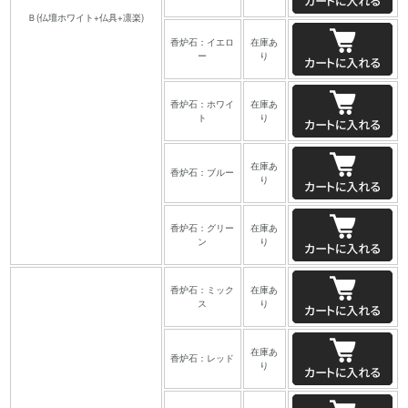
Ｂ(仏壇ホワイト+仏具+凛楽)
香炉石：イエロ
在庫あ
ー
り
香炉石：ホワイ
在庫あ
ト
り
在庫あ
香炉石：ブルー
り
香炉石：グリー
在庫あ
ン
り
香炉石：ミック
在庫あ
ス
り
在庫あ
香炉石：レッド
り