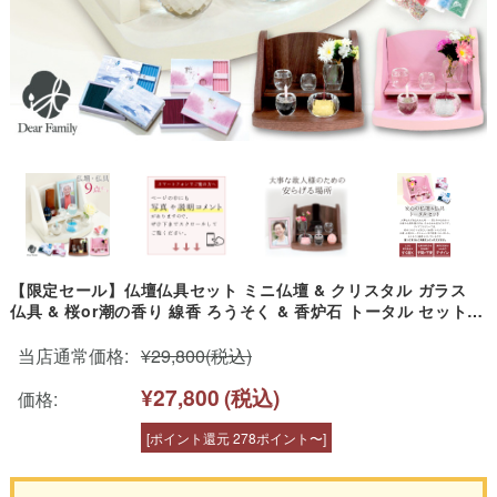
【限定セール】仏壇仏具セット ミニ仏壇 & クリスタル ガラス
仏具 & 桜or潮の香り 線香 ろうそく & 香炉石 トータル セット
ステージ仏壇 小さい コンパクト 手元供養 水子供養 かわいい お
しゃれ シンプル モダン 仏壇セット 赤ちゃん 子供 bb
当店通常価格:
¥29,800
(税込)
¥27,800
(税込)
価格:
[ポイント還元 278ポイント〜]