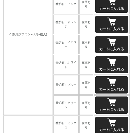
在庫あ
香炉石：ピンク
り
香炉石：オレン
在庫あ
ジ
り
Ｃ(仏壇ブラウン+仏具+櫻人)
香炉石：イエロ
在庫あ
ー
り
香炉石：ホワイ
在庫あ
ト
り
在庫あ
香炉石：ブルー
り
香炉石：グリー
在庫あ
ン
り
香炉石：ミック
在庫あ
ス
り