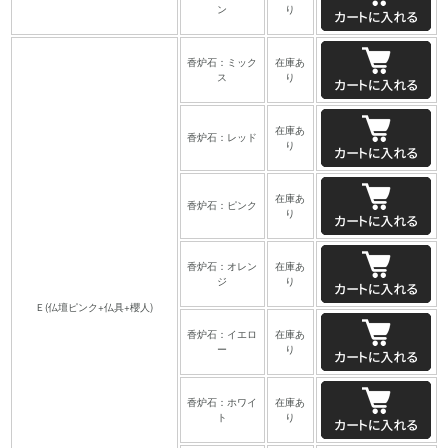
ン
り
香炉石：ミック
在庫あ
ス
り
在庫あ
香炉石：レッド
り
在庫あ
香炉石：ピンク
り
香炉石：オレン
在庫あ
ジ
り
Ｅ(仏壇ピンク+仏具+櫻人)
香炉石：イエロ
在庫あ
ー
り
香炉石：ホワイ
在庫あ
ト
り