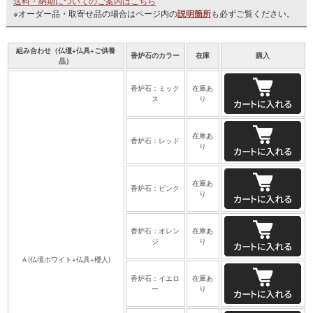
送料・納期についてのご案内はこちら
※オーダー品・取寄せ品の場合はページ内の
説明箇所
も必ずご覧ください。
組み合わせ（仏壇+仏具+ご供養
香炉石のカラー
在庫
購入
品）
香炉石：ミック
在庫あ
ス
り
在庫あ
香炉石：レッド
り
在庫あ
香炉石：ピンク
り
香炉石：オレン
在庫あ
ジ
り
Ａ(仏壇ホワイト+仏具+櫻人)
香炉石：イエロ
在庫あ
ー
り