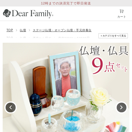
12時までの決済完了で即日発送
カート
TOP
仏壇
ステージ仏壇・オープン仏壇・手元供養台
＋カテゴリをすべて見る
TOP
仏壇
価格から探す
価格20001〜50000円
TOP
仏壇
奥行きから探す
奥行き20〜29.9cm
TOP
仏壇
横幅から探す
横幅20〜29.9cm
TOP
仏壇・仏具セット