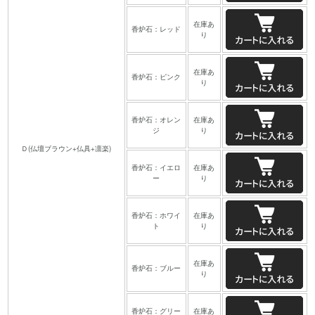
在庫あ
香炉石：レッド
り
在庫あ
香炉石：ピンク
り
香炉石：オレン
在庫あ
ジ
り
Ｄ(仏壇ブラウン+仏具+凛楽)
香炉石：イエロ
在庫あ
ー
り
香炉石：ホワイ
在庫あ
ト
り
在庫あ
香炉石：ブルー
り
香炉石：グリー
在庫あ