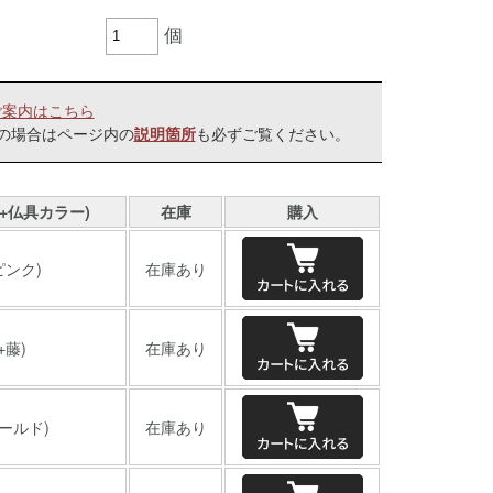
個
ご案内はこちら
の場合はページ内の
も必ずご覧ください。
説明箇所
+仏具カラー)
在庫
購入
ピンク)
在庫あり
+藤)
在庫あり
ールド)
在庫あり