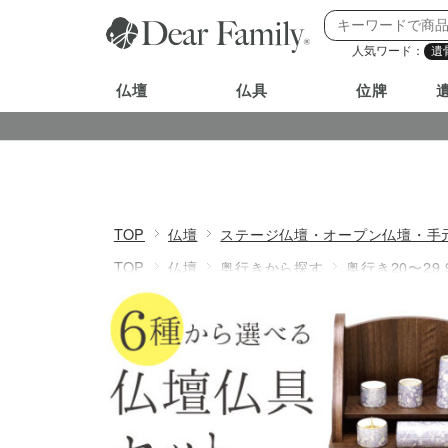
人気ワード：
遺
仏壇
仏具
位牌
TOP
仏壇
ステージ仏壇・オープン仏壇・手
TOP
仏壇
奥行きから探す
奥行き20〜29.
TOP
仏壇
横幅から探す
横幅20〜29.9cm
TOP
仏壇・仏具セット
TOP
仏壇
価格から探す
価格20000円以