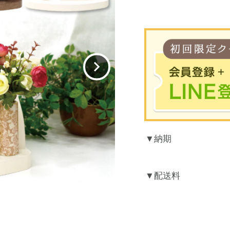
※合計30
納期
お買
LINEのアカウント
配送料