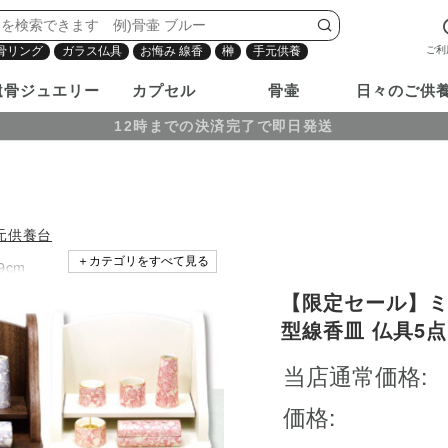
ご利
骨リング
ガラス仏具
お悔み 線香
榊
手元供養
遺骨ジュエリー
カプセル
骨壷
日々のご供
12時までの決済完了で即日発送
元供養台
＋カテゴリをすべて見る
9cm
【限定セール】ミ
型線香皿 仏具5点
さい 手元供養 仏
内
当店通常価格:
ゃれ シンプル モ
クト ブラウン ホ
価格: