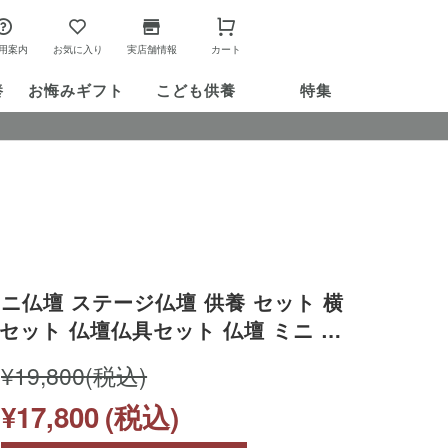
用案内
お気に入り
実店舗情報
カート
養
お悔み
ギフト
こども供養
特集
ニ仏壇 ステージ仏壇 供養 セット 横
セット 仏壇仏具セット 仏壇 ミニ 小
具 水子供養 水子 供養品 家具調 おし
¥19,800
(税込)
ダン 手元供養台 桜 かわいい コンパ
¥17,800
(税込)
ワイト 桜特集 bb