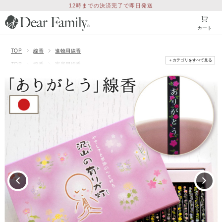
12時までの決済完了で即日発送
カート
TOP
線香
進物用線香
＋カテゴリをすべて見る
TOP
線香
家庭用線香
TOP
特集
「父の日参り」のお供え
TOP
特集
「母の日参り」のお供え