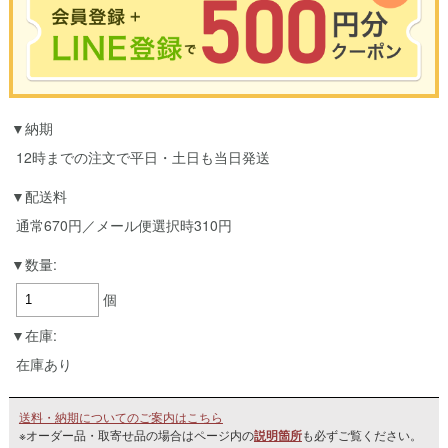
※合計3000円以上のお買い物で使用可能／おひとり様1回限定
納期
お買い物の前のご登録がおすすめです。
LINEのアカウントを使って簡単に会員登録＆ログインすることも可能です。
12時までの注文で平日・土日も当日発送
▼ご登録はこちら▼
配送料
通常670円／メール便選択時310円
数量:
個
在庫:
在庫あり
送料・納期についてのご案内はこちら
※オーダー品・取寄せ品の場合はページ内の
説明箇所
も必ずご覧ください。