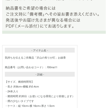
- アイテム名 -
気持ちを伝えるご供養品「沢山の有りが灯」お線香
商品番号（お問い合わせコード）：f00ma11
- 詳細 -
【サイズ、燃焼時間等】
・長さ 約8cm×横幅 約0.4cm
・24本入り
・燃焼時間 約30分（お使いになる環境により前後します）
・煙の少ないタイプです
・ケース：縦 10cm×横 16cm×厚さ 1.5cm