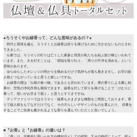
●ろうそくやお線香って、どんな意味があるの？●
時代と国境を越え、ろうそくとお線香は祈りを捧げるために欠かせないものとされ
てきました。
仏教では、ろうそくの灯りは亡くした家族と現世の私たちを結ぶ架け橋といわれて
います。また、火を灯すことは、「煩悩を取り払う」「周りの不浄を清める」という
意味があります。
ゆらゆらしたオレンジの明かりを眺めるだけで気持ちが落ち着きますし、お空の故
人様とつながっていると思うと嬉しいですね。
お線香の煙は「仏様の食べ物」であるとも言われています。煙の香りによる癒し効
果や、空気の浄化作用も期待できます。線香を灯して祈りを捧げることで「けむりに
乗って、想いがお空まで届く」と思うとすてきですね。
ディアファミリーではろうそく・線香もさまざまな種類をご用意しております。香
りで故人様をもてなすだけでなく、その方らしいデザインのものを選んだり、 供養を
することでご自身も癒されるような香りを選んでいただくと良いでしょう。
■『お香』と『お線香』の違いは？
『香』は、宗教的な用いられ方や嗜好品としての役割、又その時代によって、様々