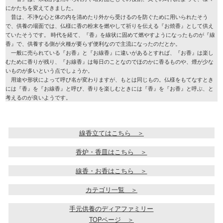
にかたちを変えてきました。
昔は、不浄な心と体の内を清めたり外から受けるのを防ぐために用いられたそう
で、供養の場面では、仏様に香の粉末を燃やして祈りを伝える『お焼香』として供え
ていたそうです。 時代を経て、『香』を線状に固めて燃やすようになったものが『線
香』で、供養する側が火種が要らず便利なので主流になったのだとか。
一般に売られている『お香』と『お線香』に違いがあるとすれば、『お香』は楽し
むために香りが残り、『お線香』は毎日のことなのでほのかに香るものや、煙が少な
いものが多いという点でしょうか。
用途や形状によって呼び名が変わりますが、もとは同じもの。仏様をもてなすとき
には『香』を『お線香』と呼び、香りを楽しむときには『香』を『お香』と呼ぶ、と
考えるのが良いようです。
線香立てはこちら ＞
香炉・香皿はこちら ＞
線香・お香はこちら ＞
カテゴリ一覧 ＞
手元供養のディアファミリー
TOPページ ＞