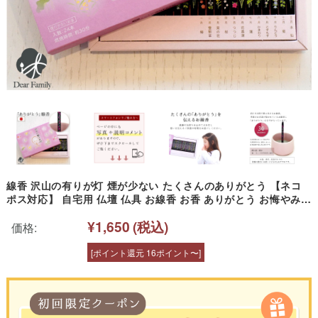
線香 沢山の有りが灯 煙が少ない たくさんのありがとう 【ネコ
ポス対応】 自宅用 仏壇 仏具 お線香 お香 ありがとう お悔やみ
お供え 一周忌 メモリアル メッセージ 感謝 水子供養 赤ちゃん 子
¥1,650
(税込)
供 手元供養 お供え物 かわいい モダン 家庭用
価格:
[ポイント還元 16ポイント〜]