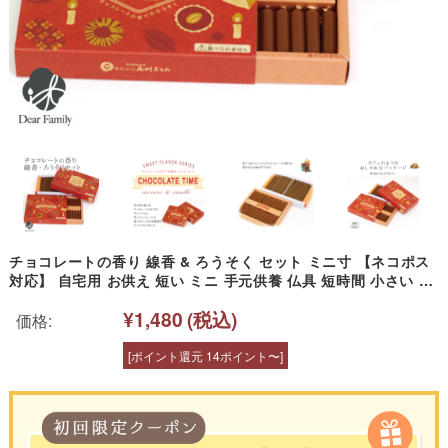
チョコレートの香り 線香 & ろうそく セット ミニ寸 【ネコポス
対応】 自宅用 お供え 短い ミニ 手元供養 仏具 短時間 小さい コ
ンパクト 箱 かわいい おしゃれ カフェ CAFE ギフト 進物 贈り
¥1,480
(税込)
物 お悔み 家庭用
価格:
[ポイント還元 14ポイント〜]