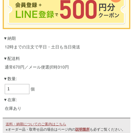
※合計3000円以上のお買い物で使用可能／おひとり様1回限定
納期
お買い物の前のご登録がおすすめです。
LINEのアカウントを使って簡単に会員登録＆ログインすることも可能です。
12時までの注文で平日・土日も当日発送
▼ご登録はこちら▼
配送料
通常670円／メール便選択時310円
数量:
個
在庫:
在庫あり
送料・納期についてのご案内はこちら
※オーダー品・取寄せ品の場合はページ内の
説明箇所
も必ずご覧ください。