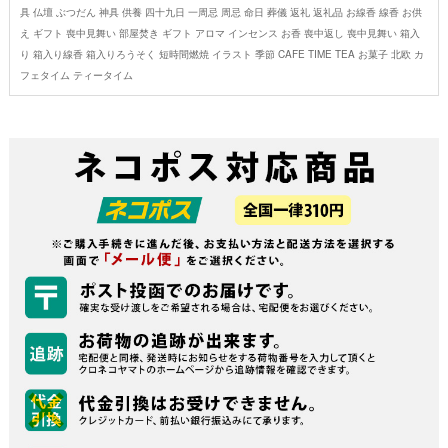
具 仏壇 ぶつだん 神具 供養 四十九日 一周忌 周忌 命日 葬儀 返礼 返礼品 お線香 線香 お供
え ギフト 喪中見舞い 部屋焚き ギフト アロマ インセンス お香 喪中返し 喪中見舞い 箱入
り 箱入り線香 箱入りろうそく 短時間燃焼 イラスト 季節 CAFE TIME TEA お菓子 北欧 カ
フェタイム ティータイム