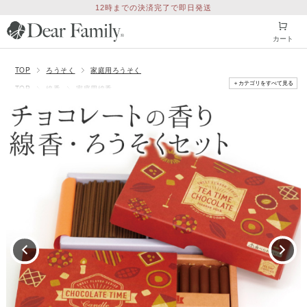
12時までの決済完了で即日発送
カート
TOP
ろうそく
家庭用ろうそく
＋カテゴリをすべて見る
TOP
線香
家庭用線香
TOP
線香
超ミニ寸線香（長さ7.5cm以下）
TOP
特集
「父の日参り」のお供え