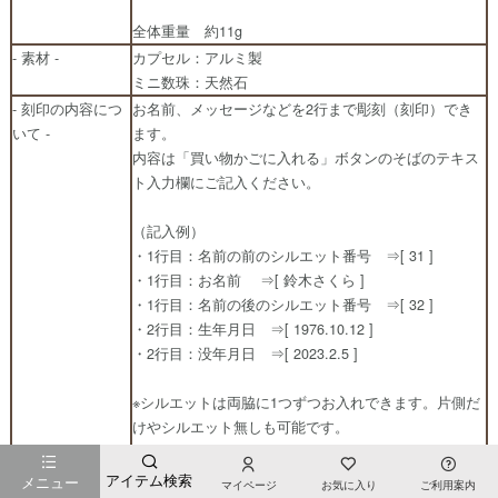
全体重量 約11g
- 素材 -
カプセル：アルミ製
ミニ数珠：天然石
- 刻印の内容につ
お名前、メッセージなどを2行まで彫刻（刻印）でき
いて -
ます。
内容は「買い物かごに入れる」ボタンのそばのテキス
ト入力欄にご記入ください。
（記入例）
・1行目：名前の前のシルエット番号 ⇒[ 31 ]
・1行目：お名前 ⇒[ 鈴木さくら ]
・1行目：名前の後のシルエット番号 ⇒[ 32 ]
・2行目：生年月日 ⇒[ 1976.10.12 ]
・2行目：没年月日 ⇒[ 2023.2.5 ]
※シルエットは両脇に1つずつお入れできます。片側だ
けやシルエット無しも可能です。
※生年月日、没年月日は【〜】でつないでお入れしま
す。
アイテム検索
メニュー
マイページ
お気に入り
ご利用案内