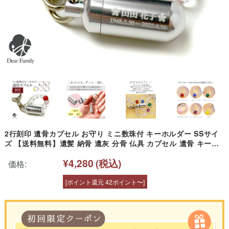
2行刻印 遺骨カプセル お守り ミニ数珠付 キーホルダー SSサイ
ズ 【送料無料】遺髪 納骨 遺灰 分骨 仏具 カプセル 遺骨 キーホ
ルダー 手元供養 供養品 パワーストーン 数珠 天然石 水子供養 赤
¥4,280
(税込)
ちゃん 骨入れ ケース 天使ママ new
価格:
[ポイント還元 42ポイント〜]