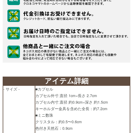
アイテム詳細
- サイズ -
■カプセル
カプセル外寸:直径 1cm×長さ 2.7cm
カプセル内寸:直径 約0.9cm×深さ 約1.5cm
キーホルダー金具を含めた全長：約7.2cm
■ミニ数珠
クリスタル：約0.5〜0.6cm
色付き天然石：0.9cm