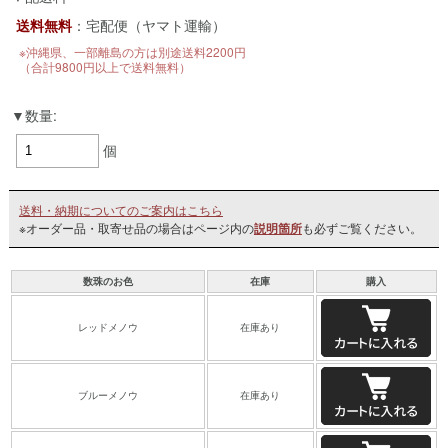
送料無料
：宅配便（ヤマト運輸）
※沖縄県、一部離島の方は別途送料2200円
（合計9800円以上で送料無料）
数量:
個
送料・納期についてのご案内はこちら
※オーダー品・取寄せ品の場合はページ内の
説明箇所
も必ずご覧ください。
数珠のお色
在庫
購入
レッドメノウ
在庫あり
ブルーメノウ
在庫あり