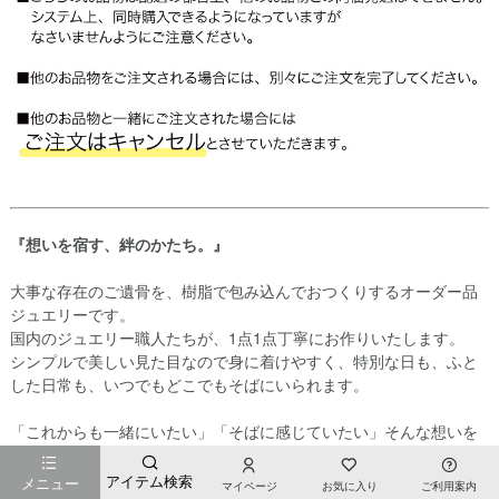
『想いを宿す、絆のかたち。』
大事な存在のご遺骨を、樹脂で包み込んでおつくりするオーダー品
ジュエリーです。
国内のジュエリー職人たちが、1点1点丁寧にお作りいたします。
シンプルで美しい見た目なので身に着けやすく、特別な日も、ふと
した日常も、いつでもどこでもそばにいられます。
「これからも一緒にいたい」「そばに感じていたい」そんな想いを
かたちにするためにDEARは生まれました。
DEARは、ありがとうと大好きな想いを伝え続けるかけがえのない絆
アイテム検索
メニュー
マイページ
お気に入り
ご利用案内