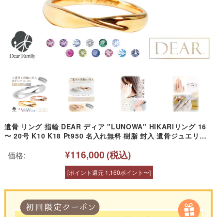
遺骨 リング 指輪 DEAR ディア "LUNOWA" HIKARIリング 16
〜 20号 K10 K18 Pt950 名入れ無料 樹脂 封入 遺骨ジュエリー
15-2720 <br><br>遺骨封入 オーダーメイド 名入れ込 手元供養
¥116,000
(税込)
水子供養 人間 お骨 加工 遺骨アクセサリー 遺骨リング
価格:
[ポイント還元 1,160ポイント〜]