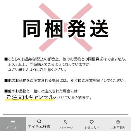
『想いを宿す、絆のかたち。』
アイテム検索
メニュー
マイページ
お気に入り
ご利用案内