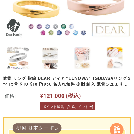
遺骨 リング 指輪 DEAR ディア "LUNOWA" TSUBASAリング 3
〜 15号 K10 K18 Pt950 名入れ無料 樹脂 封入 遺骨ジュエリー
15-2725 <br><br>遺骨封入 オーダーメイド 名入れ込 手元供養
¥121,000
(税込)
水子供養 人間 お骨 加工 遺骨アクセサリー 遺骨リング
価格:
[ポイント還元 1,210ポイント〜]