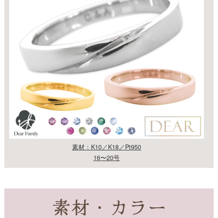
素材：K10／K18／Pt950
16〜20号