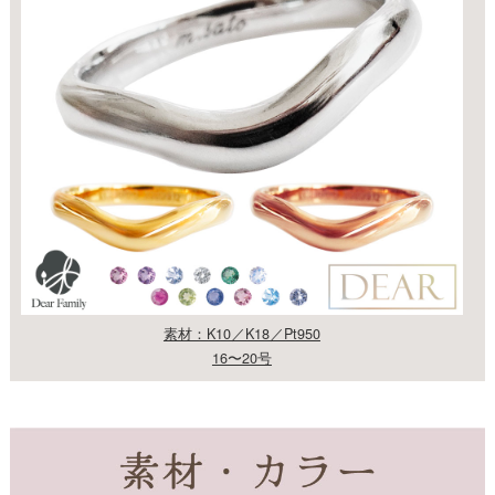
素材：K10／K18／Pt950
16〜20号