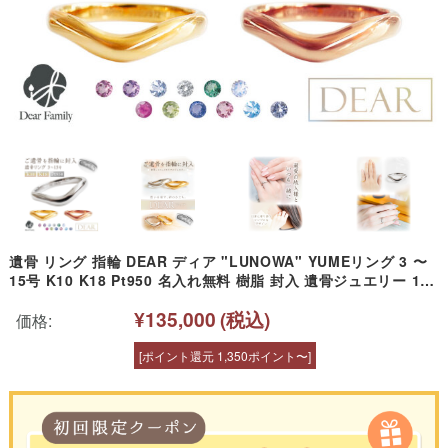
遺骨 リング 指輪 DEAR ディア "LUNOWA" YUMEリング 3 〜
15号 K10 K18 Pt950 名入れ無料 樹脂 封入 遺骨ジュエリー 15-
2723 <br><br>遺骨封入 オーダーメイド 名入れ込 手元供養 水
¥135,000
(税込)
子供養 人間 お骨 加工 遺骨アクセサリー 遺骨リング
価格:
[ポイント還元 1,350ポイント〜]