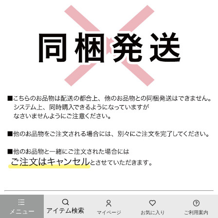
『想いを宿す、絆のかたち。』
アイテム検索
メニュー
マイページ
お気に入り
ご利用案内