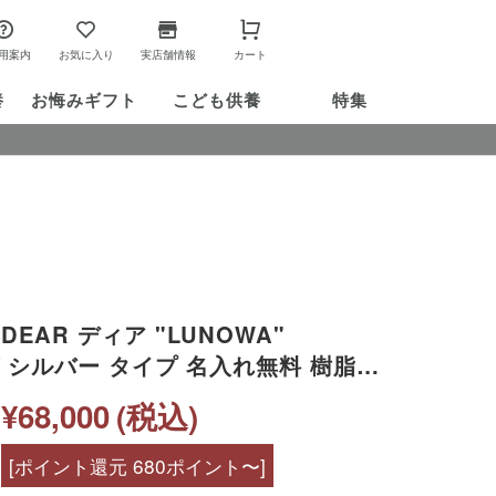
用案内
お気に入り
実店舗情報
カート
養
お悔み
ギフト
こども供養
特集
DEAR ディア "LUNOWA"
グ シルバー タイプ 名入れ無料 樹脂
15-2725 15-2724 遺骨封入 オー
¥68,000
(税込)
 手元供養 水子供養 お骨 アクセサ
サリー メモリアルジュエリー 遺骨リ
[ポイント還元 680ポイント〜]