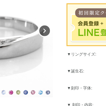
※合計30
リングサイズ:
お買
LINEのアカウント
誕生石:
刻印・字体:
刻印・内容: