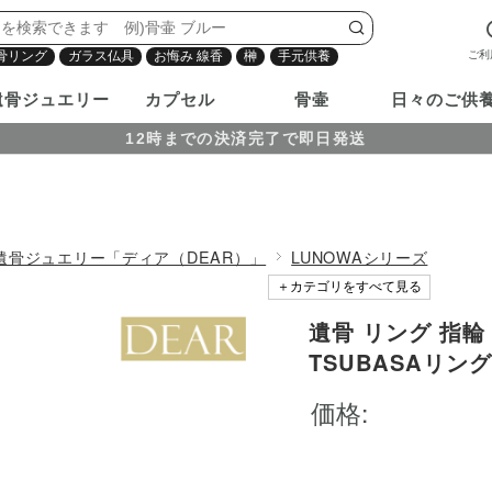
ご利
骨リング
ガラス仏具
お悔み 線香
榊
手元供養
遺骨ジュエリー
カプセル
骨壷
日々のご供
12時までの決済完了で即日発送
遺骨ジュエリー「ディア（DEAR）」
LUNOWAシリーズ
＋カテゴリをすべて見る
遺骨 リング 指輪 
1円〜100000円
TSUBASAリン
封入 遺骨ジュエリー 
価格:
ダーメイド 名入れ
リー 遺骨アクセ
ング