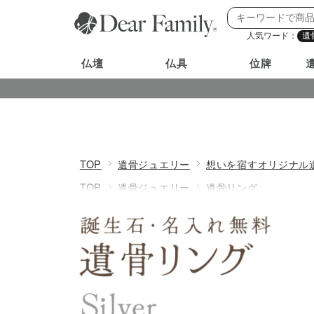
人気ワード：
遺
仏壇
仏具
位牌
TOP
遺骨ジュエリー
想いを宿すオリジナル
TOP
遺骨ジュエリー
遺骨リング
TOP
遺骨ジュエリー
価格から探す
5000